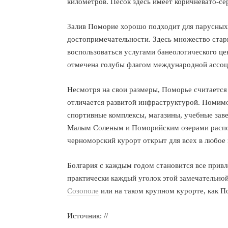
километров. Песок здесь имеет коричневато-сер
Залив Поморие хорошо подходит для парусных 
достопримечательности. Здесь множество стар
воспользоваться услугами банеологического ц
отмечена голубы флагом международной ассоц
Несмотря на свои размеры, Поморье считается
отличается развитой инфраструктурой. Помимо 
спортивные комплексы, магазины, учебные зав
Малым Соленым и Поморийским озерами расп
черноморский курорт открыт для всех в любое 
Болгария с каждым годом становится все прив
практически каждый уголок этой замечательной
Созополе
или на таком крупном курорте, как П
Источник: //