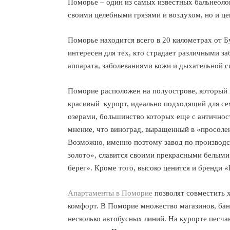
Поморье – один из самых известных бальнеолог
своими целебными грязями и воздухом, но и ц
Поморье находится всего в 20 километрах от 
интересен для тех, кто страдает различными з
аппарата, заболеваниями кожи и дыхательной с
Поморие расположен на полуострове, который 
красивый курорт, идеально подходящий для с
озерами, большинство которых еще с античнос
мнение, что виноград, выращенный в «просолен
Возможно, именно поэтому завод по производст
золото», славится своими прекрасными белым
берег». Кроме того, высоко ценится и бренди 
Апартаменты в Поморие
позволят совместить 
комфорт. В Поморие множество магазинов, банк
несколько автобусных линий. На курорте песча