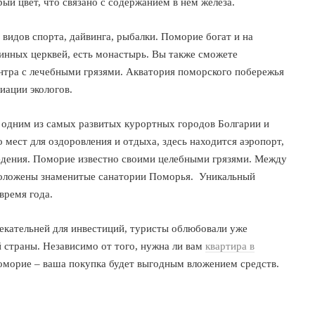
ый цвет, что связано с содержанием в нем железа.
видов спорта, дайвинга, рыбалки. Поморие богат и на
инных церквей, есть монастырь. Вы также сможете
ентра с лечебными грязями. Акватория поморского побережья
иации экологов.
 одним из самых развитых курортных городов Болгарии и
мест для оздоровления и отдыха, здесь находится аэропорт,
едения. Поморие известно своими целебными грязями. Между
оложены знаменитые санатории Поморья. Уникальный
время года.
лекательней для инвестиций, туристы облюбовали уже
 страны. Независимо от того, нужна ли вам
квартира в
оморие – ваша покупка будет выгодным вложением средств.