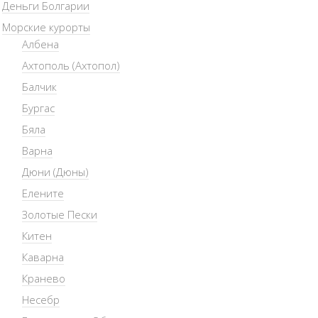
Деньги Болгарии
Морские курорты
Албена
Ахтополь (Ахтопол)
Балчик
Бургас
Бяла
Варна
Дюни (Дюны)
Елените
Золотые Пески
Китен
Каварна
Кранево
Несебр