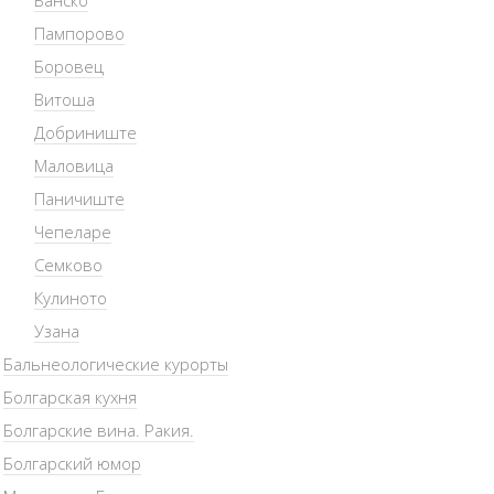
Банско
Пампорово
Боровец
Витоша
Добриниште
Маловица
Паничиште
Чепеларе
Семково
Кулиното
Узана
Бальнеологические курорты
Болгарская кухня
Болгарские вина. Ракия.
Болгарский юмор