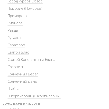
Город курорт Обзор
Поморие (Поморье)
Приморско
Ривьера
Равда
Русалка
Сарафово
Святой Влас
Святой Константин и Елена
Созополь
Солнечный Берег
Солнечный День
Шабла
Шкорпиловци (Шкорпиловцы)
Горнолыжные курорты