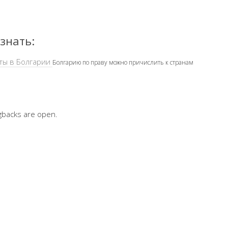
знать:
енты в Болгарии
Болгарию по праву можно причислить к странам
gbacks are open.