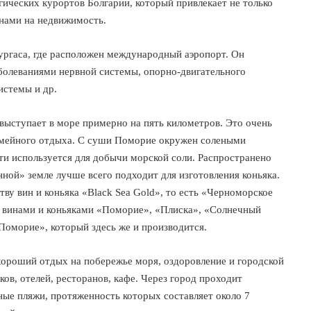
ических курортов Болгарии, который привлекает не только
енами на недвижимость.
Бургаса, где расположен международный аэропорт. Он
аболеваниями нервной системы, опорно-двигательного
истемы и др.
выступает в море примерно на пять километров. Это очень
емейного отдыха. С суши Поморие окружен солеными
ти используется для добычи морской соли. Распространено
ной» земле лучше всего подходит для изготовления коньяка.
ву вин и коньяка «Black Sea Gold», то есть «Черноморское
и винами и коньяками «Поморие», «Плиска», «Солнечный
«Поморие», который здесь же и производится.
хороший отдых на побережье моря, оздоровление и городской
ов, отелей, ресторанов, кафе. Через город проходит
ные пляжи, протяженность которых составляет около 7