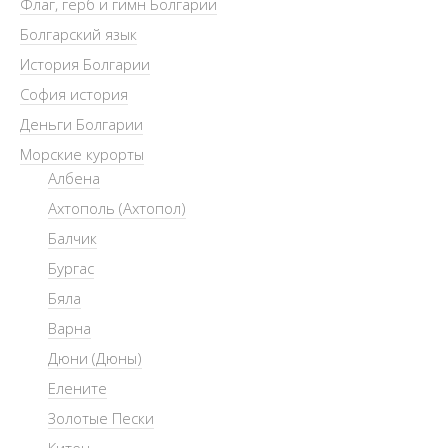
Флаг, герб и гимн Болгарии
Болгарский язык
История Болгарии
София история
Деньги Болгарии
Морские курорты
Албена
Ахтополь (Ахтопол)
Балчик
Бургас
Бяла
Варна
Дюни (Дюны)
Елените
Золотые Пески