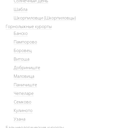
Солнечный День
Шабла
Шкорпиловци (Шкорпиловцы)
Горнолыжные курорты
Банско
Пампорово
Боровец
Витоша
Добриниште
Маловица
Паничиште
Чепеларе
Семково
Кулиното
Узана
Бальнеологические курорты