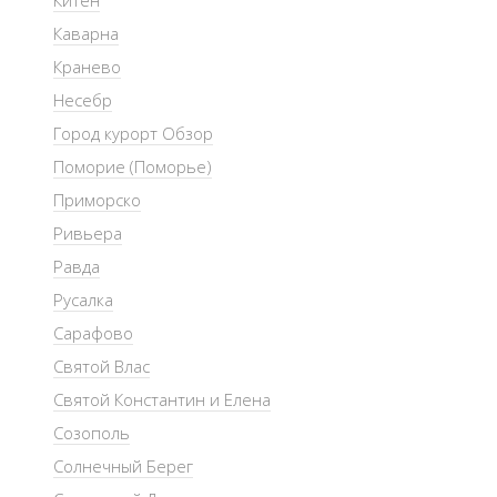
Китен
Каварна
Кранево
Несебр
Город курорт Обзор
Поморие (Поморье)
Приморско
Ривьера
Равда
Русалка
Сарафово
Святой Влас
Святой Константин и Елена
Созополь
Солнечный Берег