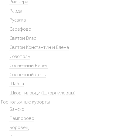
Ривьера
Равда
Русалка
Сарафово
Святой Влас
Святой Константин и Елена
Созополь
Солнечный Берег
Солнечный День
Шабла
Шкорпиловци (Шкорпиловцы)
Горнолыжные курорты
Банско
Пампорово
Боровец