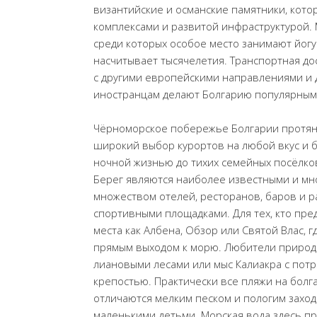
византийские и османские памятники, кот
комплексами и развитой инфраструктурой. 
среди которых особое место занимают йогур
насчитывает тысячелетия. Транспортная д
с другими европейскими направлениями и
иностранцам делают Болгарию популярным 
Чёрноморское побережье Болгарии протяну
широкий выбор курортов на любой вкус и 
ночной жизнью до тихих семейных посёлко
Берег являются наиболее известными и мн
множеством отелей, ресторанов, баров и р
спортивными площадками. Для тех, кто пре
места как Албена, Обзор или Святой Влас,
прямым выходом к морю. Любители природы
лиановыми лесами или мыс Калиакра с пот
крепостью. Практически все пляжи на бол
отличаются мелким песком и пологим заходо
маленькими детьми. Морская вода здесь п