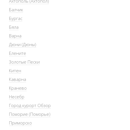
Ахтополь (Ахтопол)
Балчик
Бургас
Бяла
Варна
Дюни (Дюны)
Елените
Золотые Пески
Китен
Каварна
Кранево
Несебр
Город курорт Обзор
Поморие (Поморье)
Приморско