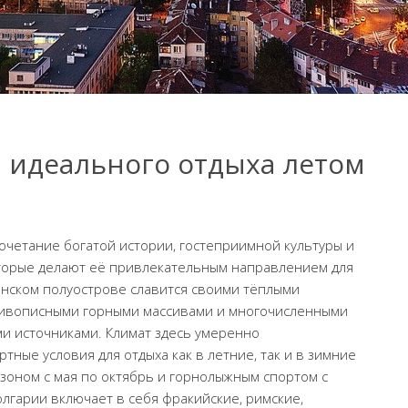
я идеального отдыха летом
очетание богатой истории, гостеприимной культуры и
торые делают её привлекательным направлением для
канском полуострове славится своими тёплыми
живописными горными массивами и многочисленными
и источниками. Климат здесь умеренно
ные условия для отдыха как в летние, так и в зимние
зоном с мая по октябрь и горнолыжным спортом с
олгарии включает в себя фракийские, римские,