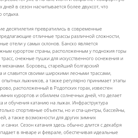
х дней в сезон насчитывается более двухсот, что
о отдыха.
ие десятилетия превратились в современные
предлагающие отличные трассы различной сложности,
е отели у самых склонов. Банско является
жным курортом страны, расположенным у подножия горы
 трасс, снежные пушки для искусственного оснежения и
 механами. Боровец, старейший болгарский
ла и славится своими широкими лесными трассами,
я опытных лыжников, а также регулярно принимает этапы
рово, расположенный в Родопских горах, известен
имних курортов и обилием солнечных дней, что делает
а и обучения катанию на лыжах. Инфраструктура
только спортивные объекты, но и спа-центры, бассейны,
ей, а также возможности для других зимних
 и санки. Сезон катания здесь обычно длится с декабря
ыпадает в январе и феврале, обеспечивая идеальные