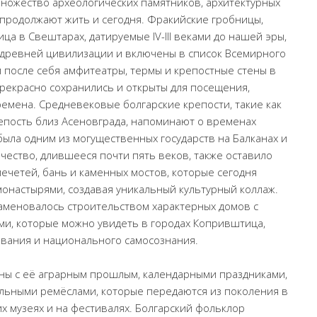
 множество археологических памятников, архитектурных
 продолжают жить и сегодня. Фракийские гробницы,
ца в Свештарах, датируемые IV-III веками до нашей эры,
древней цивилизации и включены в список Всемирного
 после себя амфитеатры, термы и крепостные стены в
прекрасно сохранились и открыты для посещения,
емена. Средневековые болгарские крепости, такие как
епость близ Асеновграда, напоминают о временах
 была одним из могущественных государств на Балканах и
чество, длившееся почти пять веков, также оставило
мечетей, бань и каменных мостов, которые сегодня
онастырями, создавая уникальный культурный коллаж.
знаменовалось строительством характерных домов с
и, которые можно увидеть в городах Копривштица,
ования и национального самосознания.
аны с её аграрным прошлым, календарными праздниками,
альными ремёслами, которые передаются из поколения в
х музеях и на фестивалях. Болгарский фольклор