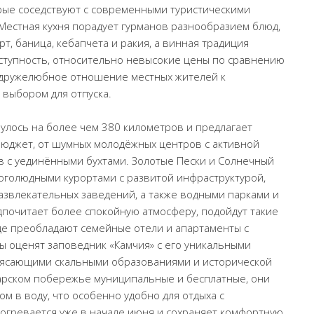
орые соседствуют с современными туристическими
Местная кухня порадует гурманов разнообразием блюд,
т, баница, кебапчета и ракия, а винная традиция
оступность, относительно невысокие цены по сравнению
 дружелюбное отношение местных жителей к
выбором для отпуска.
лось на более чем 380 километров и предлагает
бюджет, от шумных молодёжных центров с активной
в с уединёнными бухтами. Золотые Пески и Солнечный
оголюдными курортами с развитой инфраструктурой,
азвлекательных заведений, а также водными парками и
дпочитает более спокойную атмосферу, подойдут такие
 где преобладают семейные отели и апартаменты с
 оценят заповедник «Камчия» с его уникальными
рясающими скальными образованиями и исторической
гарском побережье муниципальные и бесплатные, они
м в воду, что особенно удобно для отдыха с
рогревается уже в начале июня и сохраняет комфортную