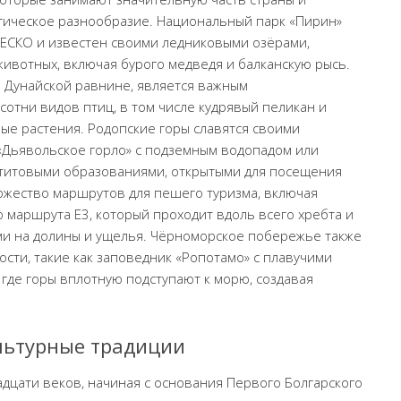
гическое разнообразие. Национальный парк «Пирин»
ЕСКО и известен своими ледниковыми озёрами,
ивотных, включая бурого медведя и балканскую рысь.
 Дунайской равнине, является важным
сотни видов птиц, в том числе кудрявый пеликан и
ные растения. Родопские горы славятся своими
«Дьявольское горло» с подземным водопадом или
ктитовыми образованиями, открытыми для посещения
ожество маршрутов для пешего туризма, включая
 маршрута E3, который проходит вдоль всего хребта и
и на долины и ущелья. Чёрноморское побережье также
ти, такие как заповедник «Ропотамо» с плавучими
 где горы вплотную подступают к морю, создавая
ультурные традиции
дцати веков, начиная с основания Первого Болгарского