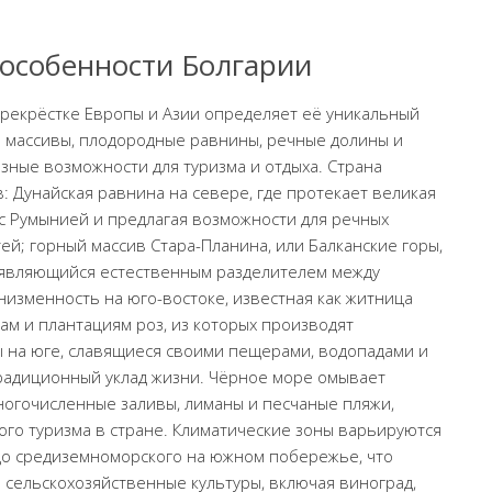
 особенности Болгарии
рекрёстке Европы и Азии определяет её уникальный
е массивы, плодородные равнины, речные долины и
зные возможности для туризма и отдыха. Страна
: Дунайская равнина на севере, где протекает великая
 с Румынией и предлагая возможности для речных
ей; горный массив Стара-Планина, или Балканские горы,
и являющийся естественным разделителем между
изменность на юго-востоке, известная как житница
м и плантациям роз, из которых производят
ы на юге, славящиеся своими пещерами, водопадами и
адиционный уклад жизни. Чёрное море омывает
ногочисленные заливы, лиманы и песчаные пляжи,
ого туризма в стране. Климатические зоны варьируются
до средиземноморского на южном побережье, что
сельскохозяйственные культуры, включая виноград,