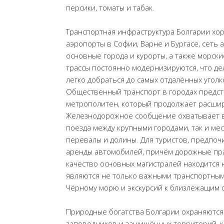
персики, томаты и табак.
Транспортная инфраструктура Болгарии хо
аэропорты в Софии, Варне и Бургасе, сеть
основные города и курорты, а также морс
трассы постоянно модернизируются, что д
легко добраться до самых отдалённых угол
Общественный транспорт в городах предста
метрополитен, который продолжает расшир
Железнодорожное сообщение охватывает в
поезда между крупными городами, так и м
перевалы и долины. Для туристов, предпоч
аренды автомобилей, причём дорожные пра
качество основных магистралей находится 
являются не только важными транспортными
Чёрному морю и экскурсий к близлежащим 
Природные богатства Болгарии охраняются
заповедников и защищённых территорий, к