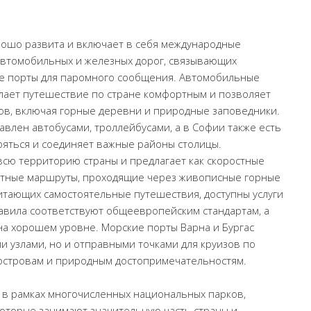
рошо развита и включает в себя международные
 автомобильных и железных дорог, связывающих
кие порты для паромного сообщения. Автомобильные
елает путешествие по стране комфортным и позволяет
ков, включая горные деревни и природные заповедники.
влен автобусами, троллейбусами, а в Софии также есть
яться и соединяет важные районы столицы.
сю территорию страны и предлагает как скоростные
естные маршруты, проходящие через живописные горные
итающих самостоятельные путешествия, доступны услуги
вила соответствуют общеевропейским стандартам, а
на хорошем уровне. Морские порты Варна и Бургас
 узлами, но и отправными точками для круизов по
островам и природным достопримечательностям.
 в рамках многочисленных национальных парков,
оторые занимают значительную часть страны и