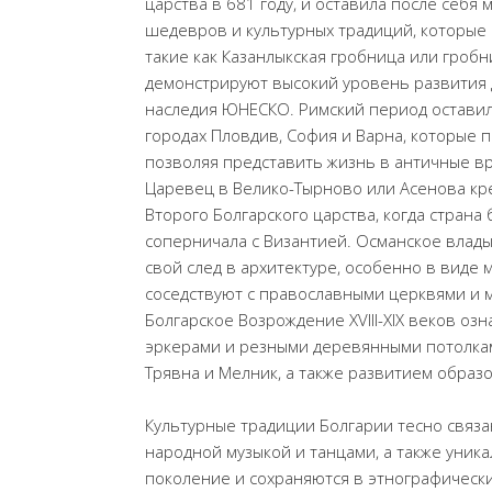
царства в 681 году, и оставила после себя
шедевров и культурных традиций, которые
такие как Казанлыкская гробница или гробни
демонстрируют высокий уровень развития 
наследия ЮНЕСКО. Римский период оставил
городах Пловдив, София и Варна, которые 
позволяя представить жизнь в античные вр
Царевец в Велико-Тырново или Асенова кр
Второго Болгарского царства, когда страна
соперничала с Византией. Османское влады
свой след в архитектуре, особенно в виде 
соседствуют с православными церквями и м
Болгарское Возрождение XVIII-XIX веков о
эркерами и резными деревянными потолкам
Трявна и Мелник, а также развитием образ
Культурные традиции Болгарии тесно связ
народной музыкой и танцами, а также уник
поколение и сохраняются в этнографически