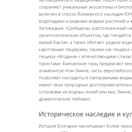
сохраняют уникальные экосистемы и биоло
включён в список Всемирного наследия ЮН
водопадами и редкими видами растений и ж
Заповедник «Сребырна», расположенный на
орнитологическим объектом, где гнездятся 
малый баклан, а также обитают редкие вод
карстовыми пещерами, такими как пещера 
пещера «Ягодина» с впечатляющими стала
туристами. Балканские горы предлагают мн
знаменитую Ком-Эмине, часть европейского
позволяет насладиться панорамными видам
имеет свои природные достопримечательнос
островами из водных лилий или мыс Эмине,
драматические пейзажи.
Историческое наследие и к
История Болгарии насчитывает более трина