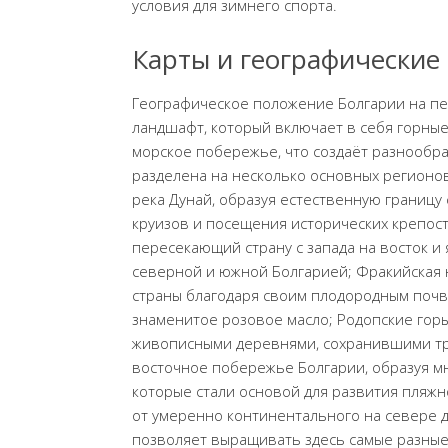
условия для зимнего спорта.
Карты и географические
Географическое положение Болгарии на пе
ландшафт, который включает в себя горны
морское побережье, что создаёт разнообра
разделена на несколько основных регионов
река Дунай, образуя естественную границу
круизов и посещения исторических крепост
пересекающий страну с запада на восток 
северной и южной Болгарией; Фракийская н
страны благодаря своим плодородным почва
знаменитое розовое масло; Родопские гор
живописными деревнями, сохранившими тр
восточное побережье Болгарии, образуя м
которые стали основой для развития пляжн
от умеренно континентального на севере 
позволяет выращивать здесь самые разные 