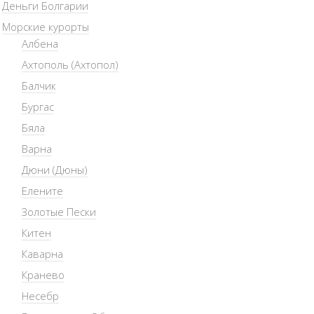
Деньги Болгарии
Морские курорты
Албена
Ахтополь (Ахтопол)
Балчик
Бургас
Бяла
Варна
Дюни (Дюны)
Елените
Золотые Пески
Китен
Каварна
Кранево
Несебр