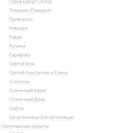
Город курорт Обзор
Поморие (Поморье)
Приморско
Ривьера
Равда
Русалка
Сарафово
Святой Влас
Святой Константин и Елена
Созополь
Солнечный Берег
Солнечный День
Шабла
Шкорпиловци (Шкорпиловцы)
Горнолыжные курорты