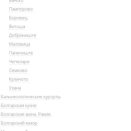
Банско
Пампорово
Боровец
Витоша
Добриниште
Маловица
Паничиште
Чепеларе
Семково
Кулиното
Узана
Бальнеологические курорты
Болгарская кухня
Болгарские вина. Ракия.
Болгарский юмор