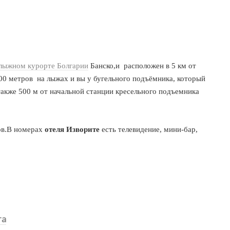
олыжном курорте
Болгарии
Банско,и расположен в 5 км от
200 метров на лыжах и вы у бугельного подъёмника, который
также 500 м от начальной станции кресельного подъемника
ов.В номерах
отеля
Изворите
есть
телевидение,
мини-бар,
та