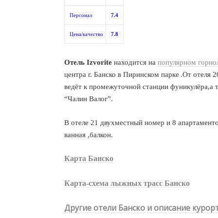
Персонал
7.4
Цена/качество
7.8
Отель Izvorite
находится на
популярном горн
центра г. Банско в Пиринском парке
.От отеля 
ведёт к промежуточной станции фуникулёра,а 
“Чалин Валог”.
В отеле 21 двухместный номер и 8 апартамент
ванная
,балкон.
Карта Банско
Карта-схема лыжных трасс Банско
Другие отели Банско и описание курор