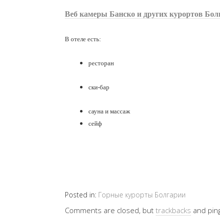
Веб камеры Банско и других курортов Бол
В отеле есть:
ресторан
ски-бар
сауна и массаж
сейф
Posted in:
Горные курорты Болгарии
Comments are closed, but
trackbacks
and pin