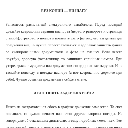
БЕЗ КОПИЙ — НИ ШАГУ
Запаситесь распечаткой электронного авиабилета. Перед поездкой
сделайте ксерокопии страниц паспорта (первого разворота и страницы
с визой), страхового полиса и возьмите фото (из тех, что вы делали для
получения виз). А лучше перестраховаться и вдобавок записать файлы
со сканированными документами и фото на флешку. Если везете
ноутбук, дорогую фототехнику, то запишите серийные номера. При
утере, краже имущества или документов это здорово вас выручит. И не
таскайте повсюду в поездке паспорт (а вот ксерокопию держите при
себе). Лучше оставить документы в сейфе в отеле.
И ВОТ ОПЯТЬ ЗАДЕРЖКА РЕЙСА
Никто не застрахован от сбоев в графике движения самолетов. То снег
посыплет, то вулкан пеплом плюнет,то другие капризы погоды. Не
говоря уже об отказавших двигателях и тому подобных «мелочах». Тем
из читателей, кому «повезет» застрять в аэропорту, приведенные ниже