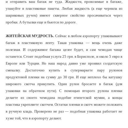
и отправить ваш багаж не туда. Жидкости, провозимые в багаже,
упакуйте в пластиковые пакеты. Любая жидкость (а еще чернила из
шариковых ручек) имеют скверное свойство просачиваться через
пробки. А бутылки еще и бьются по дороге.
ЖИТЕЙСКАЯ МУДРОСТЬ.
Сейчас в любом аэропорту упаковывают
багаж в пластиковую ленту. Такая упаковка — вещь очень даже
полезная. И содержимое багажа целее будет, и сам чемодан чище
останется. Стоит подобная услуга 25 грн. в Борисполе, и около 5 евро в
Европе или Турции. Но наш народ давно уже проявил солдатскую
смекалку. Достаточно купить в супермаркете пару рулонов
продуктовой пленки на сумму до 30 грн. И еще неплохо бы катушку
широкого скотча прикупить. Один рулон бросаете в багаж (для
упаковки на обратном пути). С помощью второго рулона пленки
делаете из своего чемодана подобие египетской мумии, а концы
пластика укрепляете скотчем. Остатки пленки и скотч можете положить
в ручную кладь. Проверено не раз — подобная упаковка работает не
хуже той, что в аэропорту делают.