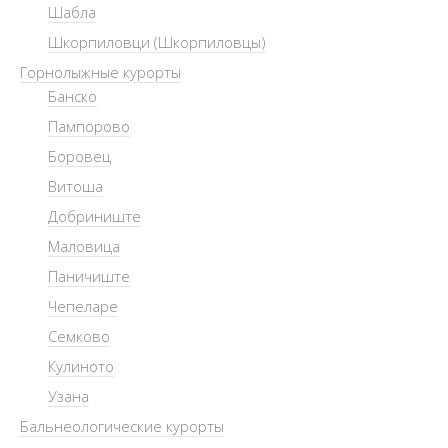
Шабла
Шкорпиловци (Шкорпиловцы)
Горнолыжные курорты
Банско
Пампорово
Боровец
Витоша
Добриниште
Маловица
Паничиште
Чепеларе
Семково
Кулиното
Узана
Бальнеологические курорты