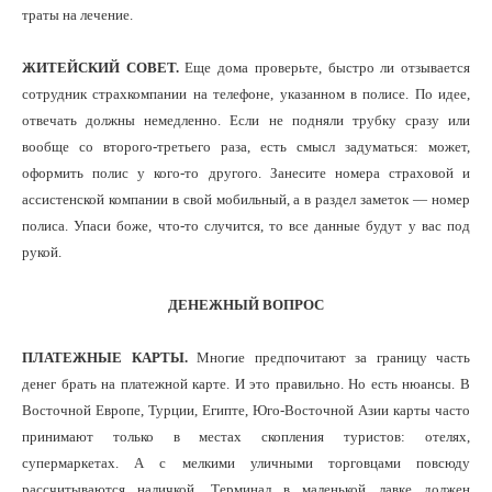
траты на лечение.
ЖИТЕЙСКИЙ СОВЕТ.
Еще дома проверьте, быстро ли отзывается
сотрудник страхкомпании на телефоне, указанном в полисе. По идее,
отвечать должны немедленно. Если не подняли трубку сразу или
вообще со второго-третьего раза, есть смысл задуматься: может,
оформить полис у кого-то другого. Занесите номера страховой и
ассистенской компании в свой мобильный, а в раздел заметок — номер
полиса. Упаси боже, что-то случится, то все данные будут у вас под
рукой.
ДЕНЕЖНЫЙ ВОПРОС
ПЛАТЕЖНЫЕ КАРТЫ.
Многие предпочитают за границу часть
денег брать на платежной карте. И это правильно. Но есть нюансы. В
Восточной Европе, Турции, Египте, Юго-Восточной Азии карты часто
принимают только в местах скопления туристов: отелях,
супермаркетах. А с мелкими уличными торговцами повсюду
рассчитываются наличкой. Терминал в маленькой лавке должен