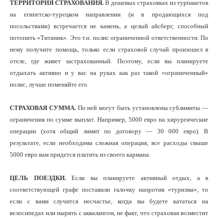
ТЕРРИТОРИЯ СТРАХОВАНИЯ.
В дешевых страховках из турпакетов
на египетско-турецком направлении (и в продающихся под
посольствами) встречается не камень, а целый айсберг, способный
потопить «Титаник». Это т.н. полис ограниченной ответственности. По
нему получите помощь, только если страховой случай произошел в
отеле, где живет застрахованный. Поэтому, если вы планируете
отдыхать активно и у вас на руках как раз такой «ограниченный»
полис, лучше поменяйте его.
СТРАХОВАЯ СУММА.
По ней могут быть установлены сублимиты —
ограничения по сумме выплат. Например, 5000 евро на хирургические
операции (хотя общий лимит по договору — 30 000 евро). В
результате, если необходима сложная операция, все расходы свыше
5000 евро вам придется платить из своего кармана.
ЦЕЛЬ ПОЕЗДКИ.
Если вы планируете активный отдых, а в
соответствующей графе поставили галочку напротив «туризма», то
если с вами случится несчастье, когда вы будете кататься на
велосипедах или нырять с аквалангом, не факт, что страховая возместит