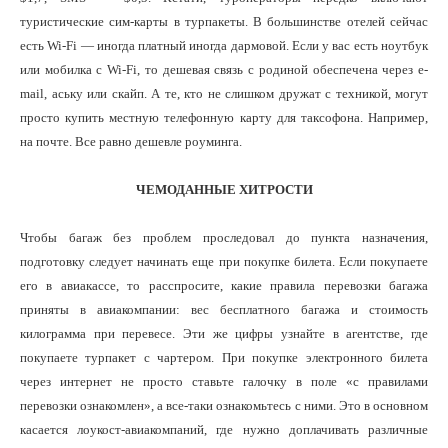
туристические сим-карты в турпакеты. В большинстве отелей сейчас
есть Wi-Fi — иногда платный иногда дармовой. Если у вас есть ноутбук
или мобилка с Wi-Fi, то дешевая связь с родиной обеспечена через e-
mail, аську или скайп. А те, кто не слишком дружат с техникой, могут
просто купить местную телефонную карту для таксофона. Например,
на почте. Все равно дешевле роуминга.
ЧЕМОДАННЫЕ ХИТРОСТИ
Чтобы багаж без проблем проследовал до пункта назначения,
подготовку следует начинать еще при покупке билета. Если покупаете
его в авиакассе, то расспросите, какие правила перевозки багажа
приняты в авиакомпании: вес бесплатного багажа и стоимость
килограмма при перевесе. Эти же цифры узнайте в агентстве, где
покупаете турпакет с чартером. При покупке электронного билета
через интернет не просто ставьте галочку в поле «с правилами
перевозки ознакомлен», а все-таки ознакомьтесь с ними. Это в основном
касается лоукост-авиакомпаний, где нужно доплачивать различные