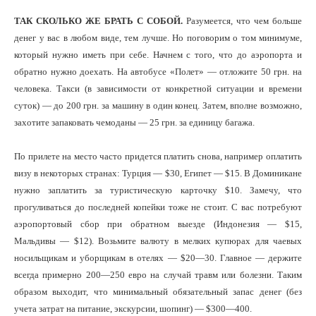
ТАК СКОЛЬКО ЖЕ БРАТЬ С СОБОЙ.
Разумеется, что чем больше
денег у вас в любом виде, тем лучше. Но поговорим о том минимуме,
который нужно иметь при себе. Начнем с того, что до аэропорта и
обратно нужно доехать. На автобусе «Полет» — отложите 50 грн. на
человека. Такси (в зависимости от конкретной ситуации и времени
суток) — до 200 грн. за машину в один конец. Затем, вполне возможно,
захотите запаковать чемоданы — 25 грн. за единицу багажа.
По прилете на место часто придется платить снова, например оплатить
визу в некоторых странах: Турция — $30, Египет — $15. В Доминикане
нужно заплатить за туристическую карточку $10. Замечу, что
прогуливаться до последней копейки тоже не стоит. С вас потребуют
аэропортовый сбор при обратном выезде (Индонезия — $15,
Мальдивы — $12). Возьмите валюту в мелких купюрах для чаевых
носильщикам и уборщикам в отелях — $20—30. Главное — держите
всегда примерно 200—250 евро на случай травм или болезни. Таким
образом выходит, что минимальный обязательный запас денег (без
учета затрат на питание, экскурсии, шопинг) — $300—400.