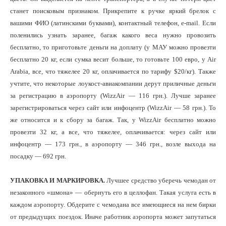
станет поисковым признаком. Прикрепите к ручке яркий брелок с
вашими ФИО (латинскими буквами), контактный телефон, e-mail. Если
поленились узнать заранее, багаж какого веса нужно провозить
бесплатно, то приготовьте деньги на доплату (у МАУ можно провезти
бесплатно 20 кг, если сумка весит больше, то готовьте 100 евро, у Air
Arabia, все, что тяжелее 20 кг, оплачивается по тарифу $20/кг). Также
учтите, что некоторые лоукост-авиакомпании дерут приличные деньги
за регистрацию в аэропорту (WizzAir — 116 грн.). Лучше заранее
зарегистрироваться через сайт или инфоцентр (WizzAir — 58 грн.). То
же относится и к сбору за багаж. Так, у WizzAir бесплатно можно
провезти 32 кг, а все, что тяжелее, оплачивается: через сайт или
инфоцентр — 173 грн., в аэропорту — 346 грн., возле выхода на
посадку — 692 грн.
УПАКОВКА И МАРКИРОВКА.
Лучшее средство уберечь чемодан от
незаконного «шмона» — обернуть его в целлофан. Такая услуга есть в
каждом аэропорту. Обдерите с чемодана все имеющиеся на нем бирки
от предыдущих поездок. Иначе работник аэропорта может запутаться