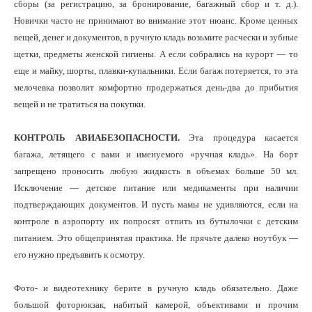
сборы (за регистрацию, за бронирование, багажный сбор и т. д.).
Новички часто не принимают во внимание этот нюанс. Кроме ценных
вещей, денег и документов, в ручную кладь возьмите расчески и зубные
щетки, предметы женской гигиены. А если собрались на курорт — то
еще и майку, шорты, плавки-купальники. Если багаж потеряется, то эта
мелочевка позволит комфортно продержаться день-два до прибытия
вещей и не тратиться на покупки.
КОНТРОЛЬ АВИАБЕЗОПАСНОСТИ.
Эта процедура касается
багажа, летящего с вами и именуемого «ручная кладь». На борт
запрещено проносить любую жидкость в объемах больше 50 мл.
Исключение — детское питание или медикаменты при наличии
подтверждающих документов. И пусть мамы не удивляются, если на
контроле в аэропорту их попросят отпить из бутылочки с детским
питанием. Это общепринятая практика. Не прячьте далеко ноутбук —
его нужно предъявить к осмотру.
Фото- и видеотехнику берите в ручную кладь обязательно. Даже
большой фоторюкзак, набитый камерой, объективами и прочим