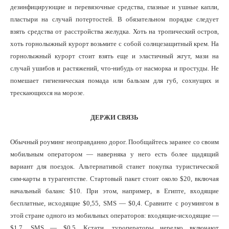
дезинфицирующие и перевязочные средства, глазные и ушные капли,
пластыри на случай потертостей. В обязательном порядке следует
взять средства от расстройства желудка. Хоть на тропический остров,
хоть горнолыжный курорт возьмите с собой солнцезащитный крем. На
горнолыжный курорт стоит взять еще и эластичный жгут, мази на
случай ушибов и растяжений, что-нибудь от насморка и простуды. Не
помешает гигиеническая помада или бальзам для губ, сохнущих и
трескающихся на морозе.
ДЕРЖИ СВЯЗЬ
Обычный роуминг неоправданно дорог. Пообщайтесь заранее со своим
мобильным оператором — наверняка у него есть более щадящий
вариант для поездок. Альтернативой станет покупка туристической
сим-карты в турагентстве. Стартовый пакет стоит около $20, включая
начальный баланс $10. При этом, например, в Египте, входящие
бесплатные, исходящие $0,55, SMS — $0,4. Сравните с роумингом в
этой стране одного из мобильных операторов: входящие-исходящие —
$1,7, SMS — $0,5. Кстати, туроператоры нередко включают