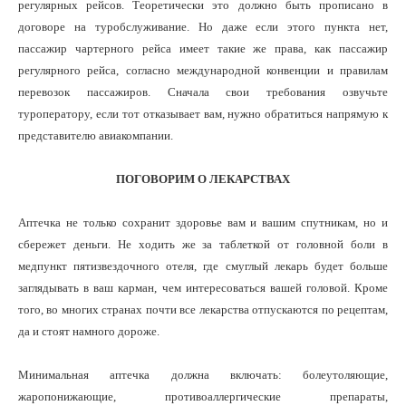
регулярных рейсов. Теоретически это должно быть прописано в
договоре на туробслуживание. Но даже если этого пункта нет,
пассажир чартерного рейса имеет такие же права, как пассажир
регулярного рейса, согласно международной конвенции и правилам
перевозок пассажиров. Сначала свои требования озвучьте
туроператору, если тот отказывает вам, нужно обратиться напрямую к
представителю авиакомпании.
ПОГОВОРИМ О ЛЕКАРСТВАХ
Аптечка не только сохранит здоровье вам и вашим спутникам, но и
сбережет деньги. Не ходить же за таблеткой от головной боли в
медпункт пятизвездочного отеля, где смуглый лекарь будет больше
заглядывать в ваш карман, чем интересоваться вашей головой. Кроме
того, во многих странах почти все лекарства отпускаются по рецептам,
да и стоят намного дороже.
Минимальная аптечка должна включать: болеутоляющие,
жаропонижающие, противоаллергические препараты,