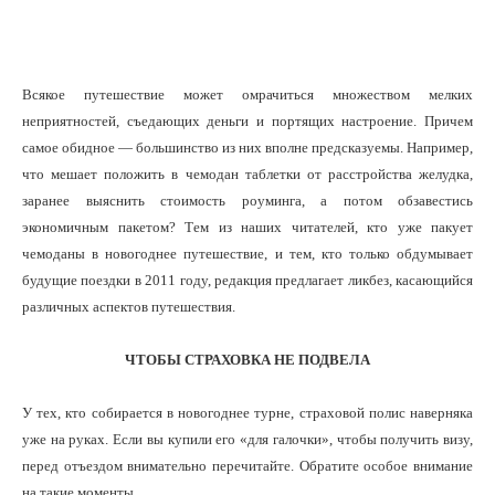
Всякое путешествие может омрачиться множеством мелких
неприятностей, съедающих деньги и портящих настроение. Причем
самое обидное — большинство из них вполне предсказуемы. Например,
что мешает положить в чемодан таблетки от расстройства желудка,
заранее выяснить стоимость роуминга, а потом обзавестись
экономичным пакетом? Тем из наших читателей, кто уже пакует
чемоданы в новогоднее путешествие, и тем, кто только обдумывает
будущие поездки в 2011 году, редакция предлагает ликбез, касающийся
различных аспектов путешествия.
ЧТОБЫ СТРАХОВКА НЕ ПОДВЕЛА
У тех, кто собирается в новогоднее турне, страховой полис наверняка
уже на руках. Если вы купили его «для галочки», чтобы получить визу,
перед отъездом внимательно перечитайте. Обратите особое внимание
на такие моменты.