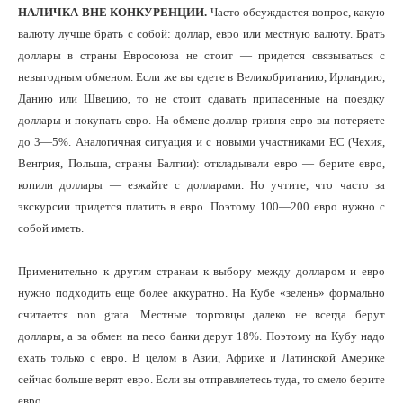
НАЛИЧКА ВНЕ КОНКУРЕНЦИИ.
Часто обсуждается вопрос, какую
валюту лучше брать с собой: доллар, евро или местную валюту. Брать
доллары в страны Евросоюза не стоит — придется связываться с
невыгодным обменом. Если же вы едете в Великобританию, Ирландию,
Данию или Швецию, то не стоит сдавать припасенные на поездку
доллары и покупать евро. На обмене доллар-гривня-евро вы потеряете
до 3—5%. Аналогичная ситуация и с новыми участниками ЕС (Чехия,
Венгрия, Польша, страны Балтии): откладывали евро — берите евро,
копили доллары — езжайте с долларами. Но учтите, что часто за
экскурсии придется платить в евро. Поэтому 100—200 евро нужно с
собой иметь.
Применительно к другим странам к выбору между долларом и евро
нужно подходить еще более аккуратно. На Кубе «зелень» формально
считается non grata. Местные торговцы далеко не всегда берут
доллары, а за обмен на песо банки дерут 18%. Поэтому на Кубу надо
ехать только с евро. В целом в Азии, Африке и Латинской Америке
сейчас больше верят евро. Если вы отправляетесь туда, то смело берите
евро.