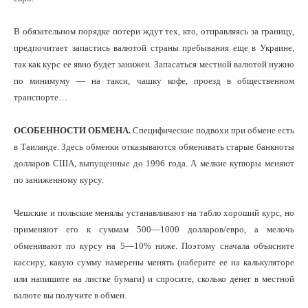
В обязательном порядке потери ждут тех, кто, отправляясь за границу,
предпочитает запастись валютой страны пребывания еще в Украине,
так как курс ее явно будет занижен. Запасаться местной валютой нужно
по минимуму — на такси, чашку кофе, проезд в общественном
транспорте…
ОСОБЕННОСТИ ОБМЕНА.
Специфические подвохи при обмене есть
в Таиланде. Здесь обменки отказываются обменивать старые банкноты
долларов США, выпущенные до 1996 года. А мелкие купюры меняют
по заниженному курсу.
Чешские и польские менялы устанавливают на табло хороший курс, но
применяют его к суммам 500—1000 долларов/евро, а мелочь
обменивают по курсу на 5—10% ниже. Поэтому сначала объясните
кассиру, какую сумму намерены менять (наберите ее на калькуляторе
или напишите на листке бумаги) и спросите, сколько денег в местной
валюте вы получите в обмен.