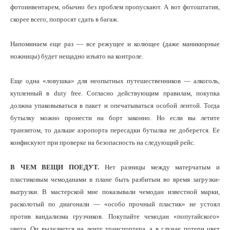
фотоинвентарем, обычно без проблем пропускают. А вот фотоштатив,
скорее всего, попросят сдать в багаж.
Напоминаем еще раз — все режущее и колющее (даже маникюрные
ножницы) будет нещадно изъято на контроле.
Еще одна «ловушка» для неопытных путешественников — алкоголь,
купленный в duty free. Согласно действующим правилам, покупка
должна упаковываться в пакет и опечатываться особой лентой. Тогда
бутылку можно пронести на борт законно. Но если вы летите
транзитом, то дальше аэропорта пересадки бутылка не доберется. Ее
конфискуют при проверке на безопасность на следующий рейс.
В ЧЕМ ВЕЩИ ПОЕДУТ.
Нет разницы между матерчатым и
пластиковым чемоданами в плане быть разбитым во время загрузки-
выгрузки. В мастерской мне показывали чемодан известной марки,
расколотый по диагонали — «особо прочный пластик» не устоял
против вандализма грузчиков. Покупайте чемодан «попугайского»
цвета. Он выделяется на ленте транспортера, а в случае потери цвет