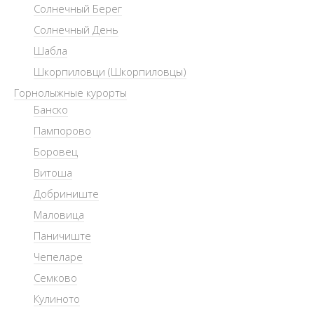
Солнечный Берег
Солнечный День
Шабла
Шкорпиловци (Шкорпиловцы)
Горнолыжные курорты
Банско
Пампорово
Боровец
Витоша
Добриниште
Маловица
Паничиште
Чепеларе
Семково
Кулиното