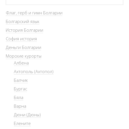
Флаг, герб и гимн Болгарии
Болгарский язык
История Болгарии
София история
Деньги Болгарии
Морские курорты
Албена
Ахтополь (Ахтопол)
Балчик
Бургас
Бяла
Варна
Дюни (Дюны)
Елените