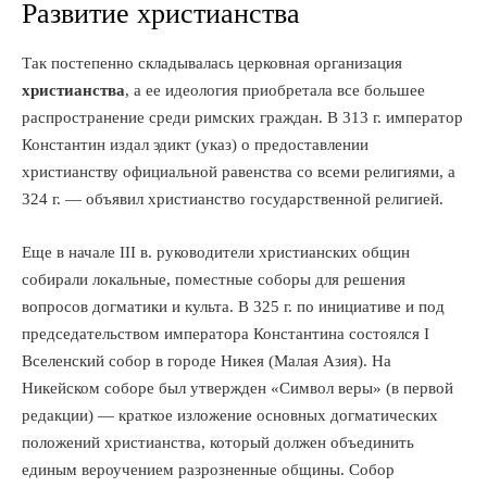
Развитие христианства
Так постепенно складывалась церковная организация
христианства
, а ее идеология приобретала все большее
распространение среди римских граждан. В 313 г. император
Константин издал эдикт (указ) о предоставлении
христианству официальной равенства со всеми религиями, а
324 г. — объявил христианство государственной религией.
Еще в начале III в. руководители христианских общин
собирали локальные, поместные соборы для решения
вопросов догматики и культа. В 325 г. по инициативе и под
председательством императора Константина состоялся I
Вселенский собор в городе Никея (Малая Азия). На
Никейском соборе был утвержден «Символ веры» (в первой
редакции) — краткое изложение основных догматических
положений христианства, который должен объединить
единым вероучением разрозненные общины. Собор