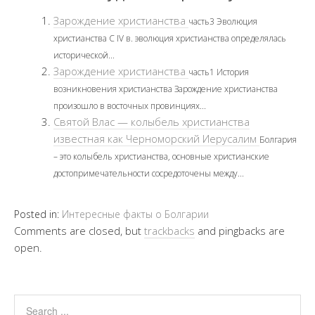
Зарождение христианства
часть3 Эволюция
христианства С IV в. эволюция христианства определялась
исторической...
Зарождение христианства
часть1 История
возникновения христианства Зарождение христианства
произошло в восточных провинциях...
Святой Влас — колыбель христианства
известная как Черноморский Иерусалим
Болгария
– это колыбель христианства, основные христианские
достопримечательности сосредоточены между...
Posted in:
Интересные факты о Болгарии
Comments are closed, but
trackbacks
and pingbacks are
open.