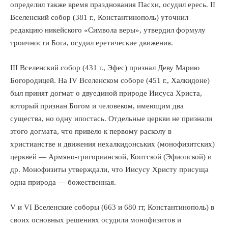
определил также время празднования Пасхи, осудил ересь. II
Вселенский собор (381 г., Константинополь) уточнил
редакцию никейского «Символа веры», утвердил формулу
троичности Бога, осудил еретические движения.
III Вселенский собор (431 г., Эфес) признал Деву Марию
Богородицей. На IV Вселенском соборе (451 г., Халкидоне)
был принят догмат о двуединой природе Иисуса Христа,
который признан Богом и человеком, имеющим два
существа, но одну ипостась. Отдельные церкви не признали
этого догмата, что привело к первому расколу в
христианстве и движения нехалкидонських (монофизитских)
церквей — Армяно-григорианской, Коптской (Эфиопской) и
др. Монофизиты утверждали, что Иисусу Христу присуща
одна природа — божественная.
V и VI Вселенские соборы (663 и 680 гг, Константинополь) в
своих основных решениях осудили монофизитов и