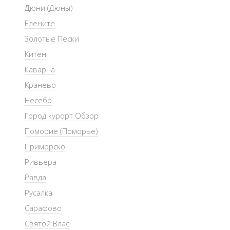
Дюни (Дюны)
Елените
Золотые Пески
Китен
Каварна
Кранево
Несебр
Город курорт Обзор
Поморие (Поморье)
Приморско
Ривьера
Равда
Русалка
Сарафово
Святой Влас