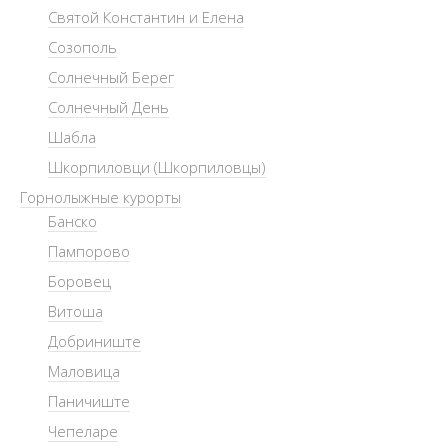
Святой Константин и Елена
Созополь
Солнечный Берег
Солнечный День
Шабла
Шкорпиловци (Шкорпиловцы)
Горнолыжные курорты
Банско
Пампорово
Боровец
Витоша
Добриниште
Маловица
Паничиште
Чепеларе