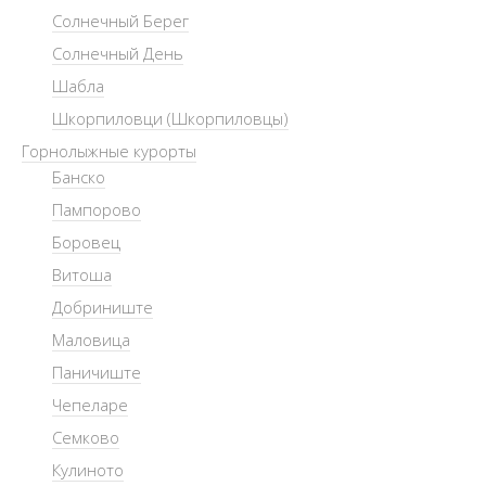
Солнечный Берег
Солнечный День
Шабла
Шкорпиловци (Шкорпиловцы)
Горнолыжные курорты
Банско
Пампорово
Боровец
Витоша
Добриниште
Маловица
Паничиште
Чепеларе
Семково
Кулиното