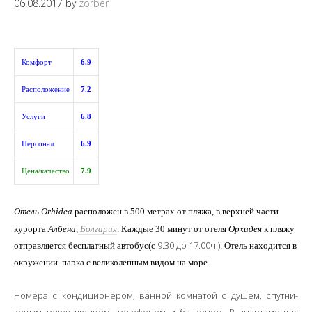
06.08.2017
by
zorber
Комфорт
6.9
Расположение
7.2
Услуги
6.8
Персонал
6.9
Цена/качество
7.9
Отель Orhidea
расположен в 500 метрах от пляжа, в верхней части
курорта
Албена,
Болгария
. Каждые 30 минут от отеля
Орхидея
к пляжу
9.30 до 17.00ч.)
отправляется бесплатный автобус(с
. Отель находится в
окружении парка с великолепным видом на море.
Номера с кондиционером, ванной комнатой с душем, спутни-