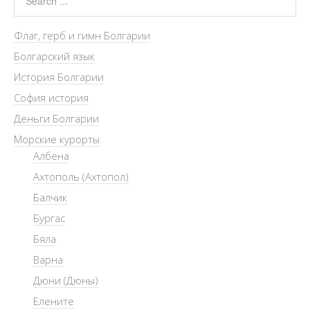
Флаг, герб и гимн Болгарии
Болгарский язык
История Болгарии
София история
Деньги Болгарии
Морские курорты
Албена
Ахтополь (Ахтопол)
Балчик
Бургас
Бяла
Варна
Дюни (Дюны)
Елените