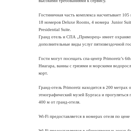
высокими требованиями к сервису.
Гостиничная часть комплекса насчитывает 105 
18 номеров Deluxe Rooms, 4 номера Junior Suite
Presidential Suite.
Гранд отель и СПА „Приморец» имеет охраняе
дополнительные виды услуг пятизвездочной го
Гости могут посещать спа-центр Primoretz’s 6t
Ниагара, ванны с грязями и морскими водорос
корт.
Гранд-отель Primoretz находится в 200 метрах 
этнографический музей Бургаса и прогуляться
400 м от гранд-отеля.
Wi-Fi предоставляется в номерах отеля по цене
Wi-Fi предоставляется в общественных зонах б