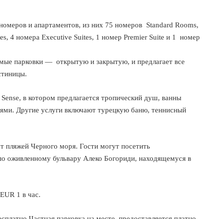
номеров и апартаментов, из них 75 номеров Standard Rooms,
s, 4 номера Executive Suites, 1 номер Premier Suite и 1 номер
мые парковки — открытую и закрытую, и предлагает все
стиницы.
h Sense, в котором предлагается тропический душ, ванны
лями. Другие услуги включают турецкую баню, теннисный
от пляжей Черного моря. Гости могут посетить
 по оживленному бульвару Алеко Богориди, находящемуся в
 EUR 1 в час.
есплатно.Частная парковка на месте предоставляется платно.