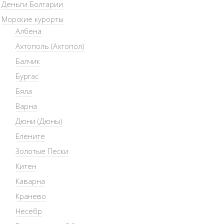
Деньги Болгарии
Морские курорты
Албена
Ахтополь (Ахтопол)
Балчик
Бургас
Бяла
Варна
Дюни (Дюны)
Елените
Золотые Пески
Китен
Каварна
Кранево
Несебр