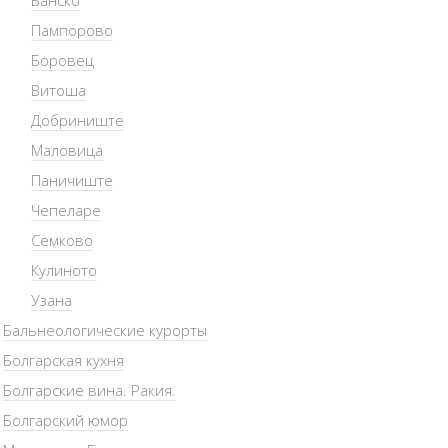
Банско
Пампорово
Боровец
Витоша
Добриниште
Маловица
Паничиште
Чепеларе
Семково
Кулиното
Узана
Бальнеологические курорты
Болгарская кухня
Болгарские вина. Ракия.
Болгарский юмор