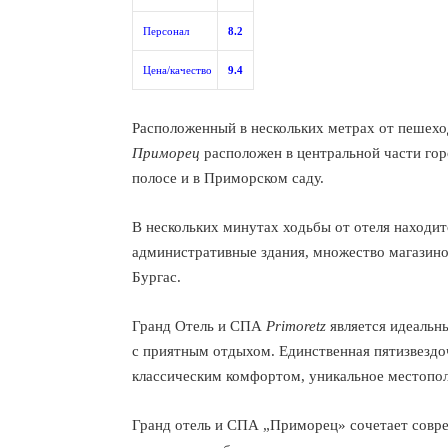
Персонал
8.2
Цена/качество
9.4
Расположенный в нескольких метрах от пешех
Приморец
расположен в центральной части гор
полосе и в Приморском саду.
В нескольких минутах ходьбы от отеля находит
административные здания, множество магазинов
Бургас.
Гранд Отель и СПА
Primoretz
является идеальны
с приятным отдыхом. Единственная пятизвездоч
классическим комфортом, уникальное местопо
Гранд отель и СПА „Приморец» сочетает совр