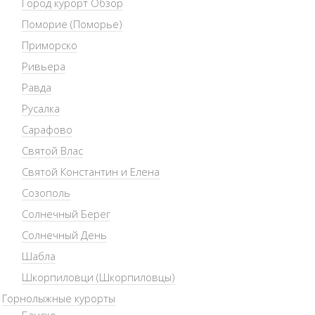
Город курорт Обзор
Поморие (Поморье)
Приморско
Ривьера
Равда
Русалка
Сарафово
Святой Влас
Святой Константин и Елена
Созополь
Солнечный Берег
Солнечный День
Шабла
Шкорпиловци (Шкорпиловцы)
Горнолыжные курорты