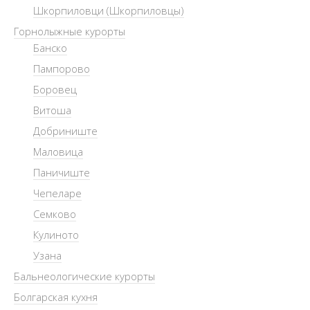
Шкорпиловци (Шкорпиловцы)
Горнолыжные курорты
Банско
Пампорово
Боровец
Витоша
Добриниште
Маловица
Паничиште
Чепеларе
Семково
Кулиното
Узана
Бальнеологические курорты
Болгарская кухня