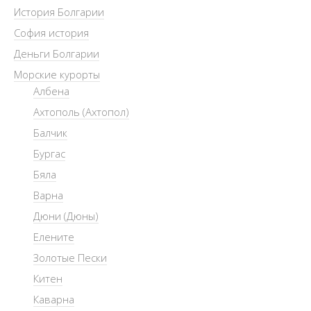
История Болгарии
София история
Деньги Болгарии
Морские курорты
Албена
Ахтополь (Ахтопол)
Балчик
Бургас
Бяла
Варна
Дюни (Дюны)
Елените
Золотые Пески
Китен
Каварна