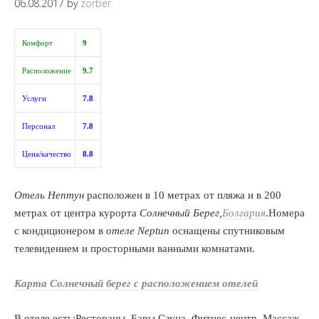
06.08.2017
by
zorber
Комфорт
9
Расположение
9.7
Услуги
7.8
Персонал
7.8
Цена/качество
8.8
Отель Нептун
расположен в 10 метрах от пляжа и в 200
метрах от центра курорта
Солнечный Берег,
Болгария
.Номера
с кондиционером в
отеле Neptun
оснащены спутниковым
телевидением и просторными ванными комнатами.
Карта Солнечный берег с расположением отелей
В отеле есть:Рестораны, Бары,Сауна, Фитнес-центр, Массаж,