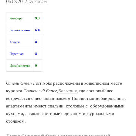
06.08.2017
by
zorber
Комфорт
9.3
Расположение
6.8
Услуги
8
Персонал
8
Цена/качество
9
Отель
Green Fort Noks
расположены в живописном месте
курорта
Солнечный
берег,
Болгария
,
где сосновый лес
встречается с песчаным пляжем.Полностью меблированные
апартаменты имеют спальни, столовые с оборудованными
кухнями, а также гостиные с диваном и журнальными
столиком.