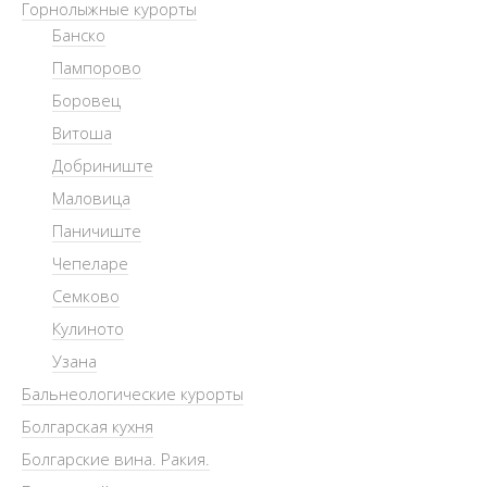
Горнолыжные курорты
Банско
Пампорово
Боровец
Витоша
Добриниште
Маловица
Паничиште
Чепеларе
Семково
Кулиното
Узана
Бальнеологические курорты
Болгарская кухня
Болгарские вина. Ракия.