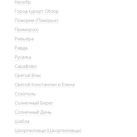
Несебр
Город курорт Обзор
Поморие (Поморье)
Приморско
Ривьера
Равда
Русалка
Сарафово
Святой Влас
Святой Константин и Елена
Созополь
Солнечный Берег
Солнечный День
Шабла
Шкорпиловци (Шкорпиловцы)