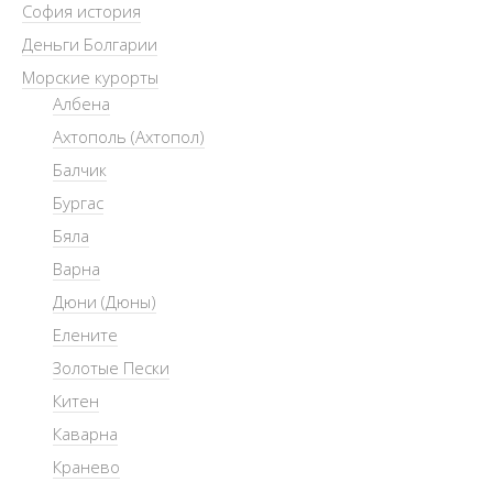
София история
Деньги Болгарии
Морские курорты
Албена
Ахтополь (Ахтопол)
Балчик
Бургас
Бяла
Варна
Дюни (Дюны)
Елените
Золотые Пески
Китен
Каварна
Кранево