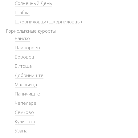
Солнечный День
Шабла
Шкорпиловци (Шкорпиловцы)
Горнолыжные курорты
Банско
Пампорово
Боровец
Витоша
Добриниште
Маловица
Паничиште
Чепеларе
Семково
Кулиното
Узана