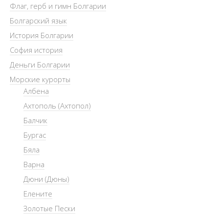
Флаг, герб и гимн Болгарии
Болгарский язык
История Болгарии
София история
Деньги Болгарии
Морские курорты
Албена
Ахтополь (Ахтопол)
Балчик
Бургас
Бяла
Варна
Дюни (Дюны)
Елените
Золотые Пески