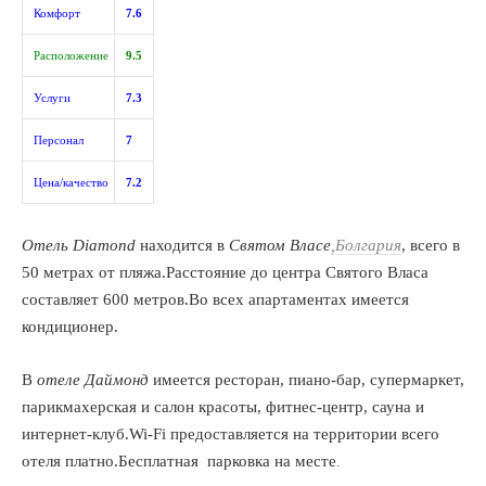
Комфорт
7.6
Расположение
9.5
Услуги
7.3
Персонал
7
Цена/качество
7.2
Отель Diamond
находится в
Святом Власе
,Болгария
, всего в
50 метрах от пляжа.Расстояние до центра Святого Власа
составляет 600 метров.Во всех апартаментах имеется
кондиционер.
В
отеле Даймонд
имеется ресторан, пиано-бар, супермаркет,
парикмахерская и салон красоты, фитнес-центр, сауна и
интернет-клуб.Wi-Fi предоставляется на территории всего
.
отеля платно.Бесплатная парковка на месте