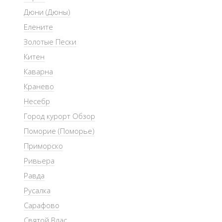
Дюни (Дюны)
Елените
Золотые Пески
Китен
Каварна
Кранево
Несебр
Город курорт Обзор
Поморие (Поморье)
Приморско
Ривьера
Равда
Русалка
Сарафово
Святой Влас