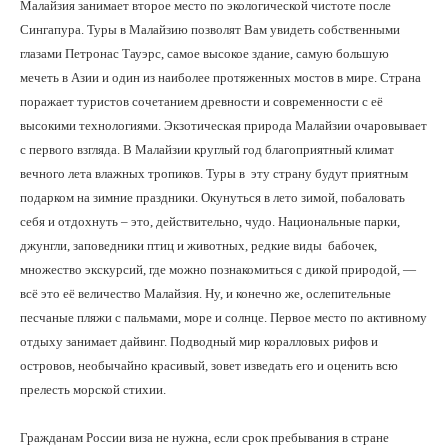
Малайзия занимает второе место по экологической чистоте после
Сингапура. Туры в Малайзию позволят Вам увидеть собственными
глазами Петронас Тауэрс, самое высокое здание, самую большую
мечеть в Азии и один из наиболее протяженных мостов в мире. Страна
поражает туристов сочетанием древности и современности с её
высокими технологиями. Экзотическая природа Малайзии очаровывает
с первого взгляда. В Малайзии круглый год благоприятный климат
вечного лета влажных тропиков. Туры в эту страну будут приятным
подарком на зимние праздники. Окунуться в лето зимой, побаловать
себя и отдохнуть – это, действительно, чудо. Национальные парки,
джунгли, заповедники птиц и животных, редкие виды бабочек,
множество экскурсий, где можно познакомиться с дикой природой, —
всё это её величество Малайзия. Ну, и конечно же, ослепительные
песчаные пляжи с пальмами, море и солнце. Первое место по активному
отдыху занимает дайвинг. Подводный мир коралловых рифов и
островов, необычайно красивый, зовет изведать его и оценить всю
прелесть морской стихии.
Гражданам России виза не нужна, если срок пребывания в стране