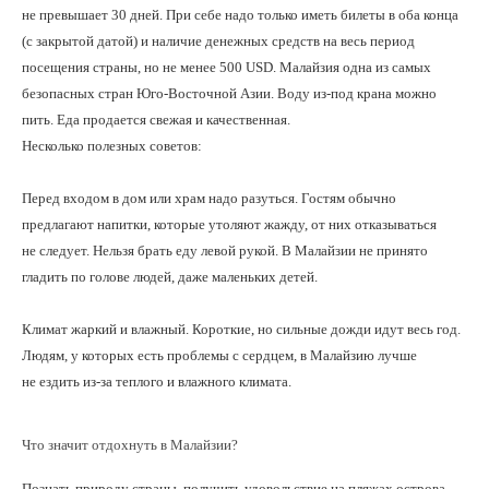
не превышает 30 дней. При себе надо только иметь билеты в оба конца
(с закрытой датой) и наличие денежных средств на весь период
посещения страны, но не менее 500 USD. Малайзия одна из самых
безопасных стран Юго-Восточной Азии. Воду из-под крана можно
пить. Еда продается свежая и качественная.
Несколько полезных советов:
Перед входом в дом или храм надо разуться. Гостям обычно
предлагают напитки, которые утоляют жажду, от них отказываться
не следует. Нельзя брать еду левой рукой. В Малайзии не принято
гладить по голове людей, даже маленьких детей.
Климат жаркий и влажный. Короткие, но сильные дожди идут весь год.
Людям, у которых есть проблемы с сердцем, в Малайзию лучше
не ездить из-за теплого и влажного климата.
Что значит отдохнуть в Малайзии?
Познать природу страны, получить удовольствие на пляжах острова,