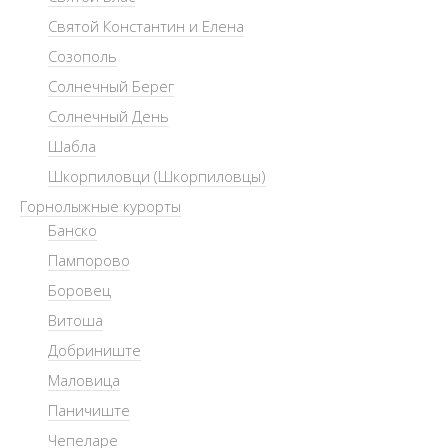
Святой Константин и Елена
Созополь
Солнечный Берег
Солнечный День
Шабла
Шкорпиловци (Шкорпиловцы)
Горнолыжные курорты
Банско
Пампорово
Боровец
Витоша
Добриниште
Маловица
Паничиште
Чепеларе