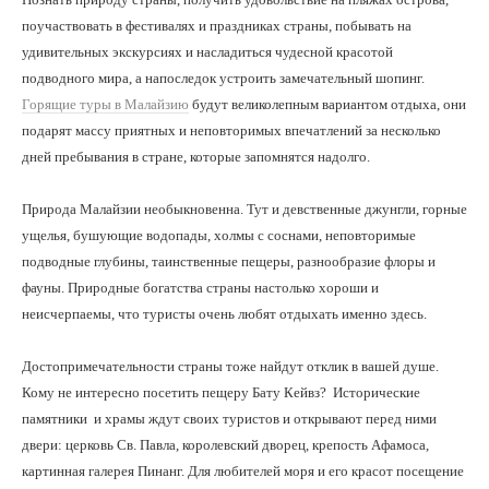
поучаствовать в фестивалях и праздниках страны, побывать на
удивительных экскурсиях и насладиться чудесной красотой
подводного мира, а напоследок устроить замечательный шопинг.
Горящие туры в Малайзию
будут великолепным вариантом отдыха, они
подарят массу приятных и неповторимых впечатлений за несколько
дней пребывания в стране, которые запомнятся надолго.
Природа Малайзии необыкновенна. Тут и девственные джунгли, горные
ущелья, бушующие водопады, холмы с соснами, неповторимые
подводные глубины, таинственные пещеры, разнообразие флоры и
фауны. Природные богатства страны настолько хороши и
неисчерпаемы, что туристы очень любят отдыхать именно здесь.
Достопримечательности страны тоже найдут отклик в вашей душе.
Кому не интересно посетить пещеру Бату Кейвз? Исторические
памятники и храмы ждут своих туристов и открывают перед ними
двери: церковь Св. Павла, королевский дворец, крепость Афамоса,
картинная галерея Пинанг. Для любителей моря и его красот посещение