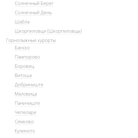
Солнечный Берег
Солнечный День
Шабла
Шкорпиловци (Шкорпиловцы)
Горнолыжные курорты
Банско
Пампорово
Боровец
Витоша
Добриниште
Маловица
Паничиште
Чепеларе
Семково
Кулиното