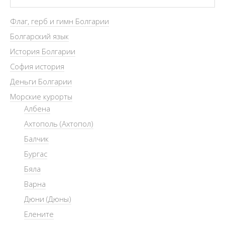
Флаг, герб и гимн Болгарии
Болгарский язык
История Болгарии
София история
Деньги Болгарии
Морские курорты
Албена
Ахтополь (Ахтопол)
Балчик
Бургас
Бяла
Варна
Дюни (Дюны)
Елените