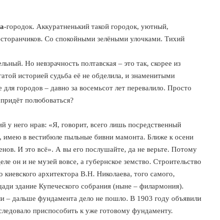
а
-городок. Аккуратненький такой городок, уютный,
есторанчиков. Со спокойными зелёными улочками. Тихий
льный. Но невзрачность полтавская – это так, скорее из
гатой историей судьба её не обделила, и знаменитыми
 для городов – давно за восемьсот лет перевалило. Просто
то придёт полюбоваться?
й у него нрав: «Я, говорит, всего лишь посредственный
, имею в вестибюле пыльные бивни мамонта. Ближе к осени
в. И это всё». А вы его послушайте, да не верьте. Потому
ле он и не музей вовсе, а губернское земство. Строительство
о киевского архитектора В.Н. Николаева, того самого,
щади здание Купеческого собрания (ныне – филармония).
или – дальше фундамента дело не пошло. В 1903 году объявили
 следовало приспособить к уже готовому фундаменту.