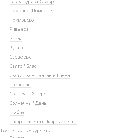
Город курорт Обзор
Поморие (Поморье)
Приморско
Ривьера
Равда
Русалка
Сарафово
Святой Влас
Святой Константин и Елена
Созополь
Солнечный Берег
Солнечный День
Шабла
Шкорпиловци (Шкорпиловцы)
Горнолыжные курорты