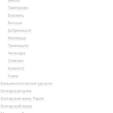
Банско
Пампорово
Боровец
Витоша
Добриниште
Маловица
Паничиште
Чепеларе
Семково
Кулиното
Узана
Бальнеологические курорты
Болгарская кухня
Болгарские вина. Ракия.
Болгарский юмор