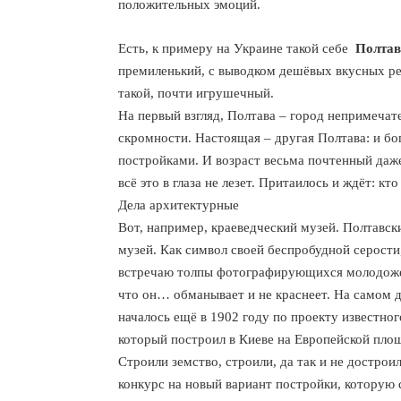
положительных эмоций.
Есть, к примеру на Украине такой себе
Полтав
премиленький, с выводком дешёвых вкусных р
такой, почти игрушечный.
На первый взгляд, Полтава – город непримечате
скромности. Настоящая – другая Полтава: и бо
постройками. И возраст весьма почтенный даже
всё это в глаза не лезет. Притаилось и ждёт: к
Дела архитектурные
Вот, например, краеведческий музей. Полтавски
музей. Как символ своей беспробудной серости
встречаю толпы фотографирующихся молодожено
что он… обманывает и не краснеет. На самом де
началось ещё в 1902 году по проекту известног
который построил в Киеве на Европейской пло
Строили земство, строили, да так и не достро
конкурс на новый вариант постройки, которую