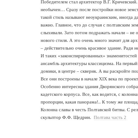
Победителем стал архитектор В.Г. Кричевский. 
необычен… Сразу после постройки новое земст
такой стиль называют неоукраинским, иногда д
важно. Главное, что до случая с полтавским зе
слыхивали. Зато потом подражать начали – не 
нового стиля. А это очень много значит для ар
– действительно очень красивое здание. Ради н
И таких «законспирированных» знаменитостей в
ансамбль архитектуры классицизма. На первый 
домики, в центре – скверик. А вы раскройте по
Все они построены в начале XIX века по проек
Особенно интересны здания Дворянского собра
кадетского корпуса. Все, как водится, с колон
пропорции, какая панорама!.. К тому же площа
Колонна славы в честь Полтавской битвы. С ре
скульптор Ф.Ф. Щедрин.
Полтава часть 2