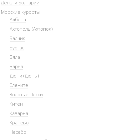
Деньги Болгарии
Морские курорты
Албена
Ахтополь (Ахтопол)
Балчик
Бургас
Бяла
Варна
Дюни (Дюны)
Елените
Золотые Пески
Китен
Каварна
Кранево
Несебр