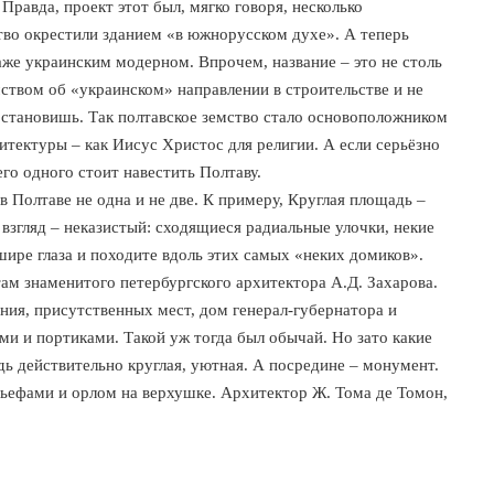
Правда, проект этот был, мягко говоря, несколько
во окрестили зданием «в южнорусском духе». А теперь
аже украинским модерном. Впрочем, название – это не столь
мством об «украинском» направлении в строительстве и не
остановишь. Так полтавское земство стало основоположником
хитектуры – как Иисус Христос для религии. А если серьёзно
его одного стоит навестить Полтаву.
 Полтаве не одна и не две. К примеру, Круглая площадь –
взгляд – неказистый: сходящиеся радиальные улочки, некие
шире глаза и походите вдоль этих самых «неких домиков».
там знаменитого петербургского архитектора А.Д. Захарова.
ния, присутственных мест, дом генерал-губернатора и
нами и портиками. Такой уж тогда был обычай. Но зато какие
дь действительно круглая, уютная. А посредине – монумент.
льефами и орлом на верхушке. Архитектор Ж. Тома де Томон,