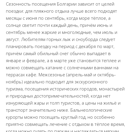
Сезонность посещения Болгарии зависит от целей
поездки: для пляжного отдыха лучше всего подходят
месяцы с июня по сентябрь, когда море тёплое, а
солнце светит почти каждый день, причём июнь и
сентябрь менее жаркие и многолюдные, чем июль и
август. Любителям горных лыж и сноуборда следует
планировать поездку на период с декабря по март,
причём самый обильный снег обычно выпадает в
январе и феврале, а в марте уже становится теплее и
можно совмещать катание с солнечными ваннами на
террасах кафе. Межсезонье (апрель-май и октябрь-
ноябрь) идеально подходит для экскурсионного
туризма, посещения исторических городов, монастырей
и природных достопримечательностей, когда нет
изнуряющей жары и толп туристов, а цены на жильё и
транспорт значительно ниже. Бальнеологические
курорты можно посещать круглый год, но особенно
приятно совмещать лечение с отдыхом в тёплое время,
когда можно гулять по паркам и наслаждаться мягким