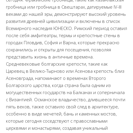
гробница или гробница в Свештарах, датируемые IV-III
веками до нашей эры, демонстрируют высокий уровень
развития древней цивилизации и включены в список
Всемирного наследия ЮНЕСКО. Римский период оставил
после себя амфитеатры, термы и крепостные стены в
городах Пловдив, София и Варна, которые прекрасно
сохранились и открыты для посещения, позволяя
представить жизнь в античные времена.
Средневековые болгарские крепости, такие как
Царевец в Велико-Тырново или Асенова крепость близ
Асеновграда, напоминают о временах Второго
Болгарского царства, когда страна была одним из
могущественных государств на Балканах и соперничала
с Византией. Османское владычество, длившееся почти
пять веков, также оставило свой след в архитектуре,
особенно в виде мечетей, бань и каменных мостов,
которые сегодня соседствуют с православными
церквями и монастырями, создавая уникальный