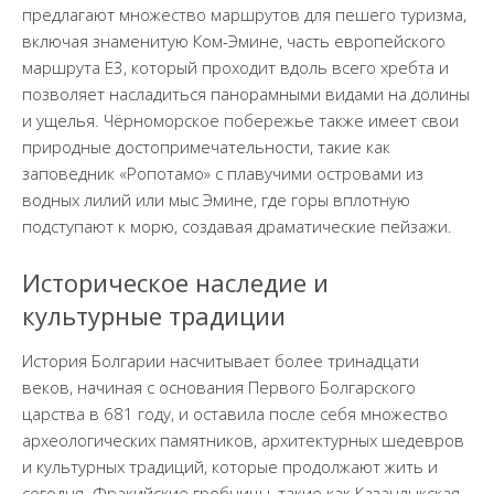
предлагают множество маршрутов для пешего туризма,
включая знаменитую Ком-Эмине, часть европейского
маршрута E3, который проходит вдоль всего хребта и
позволяет насладиться панорамными видами на долины
и ущелья. Чёрноморское побережье также имеет свои
природные достопримечательности, такие как
заповедник «Ропотамо» с плавучими островами из
водных лилий или мыс Эмине, где горы вплотную
подступают к морю, создавая драматические пейзажи.
Историческое наследие и
культурные традиции
История Болгарии насчитывает более тринадцати
веков, начиная с основания Первого Болгарского
царства в 681 году, и оставила после себя множество
археологических памятников, архитектурных шедевров
и культурных традиций, которые продолжают жить и
сегодня. Фракийские гробницы, такие как Казанлыкская