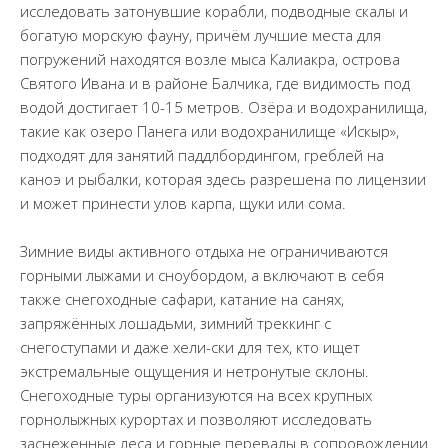
исследовать затонувшие корабли, подводные скалы и
богатую морскую фауну, причём лучшие места для
погружений находятся возле мыса Калиакра, острова
Святого Ивана и в районе Балчика, где видимость под
водой достигает 10-15 метров. Озёра и водохранилища,
такие как озеро Панега или водохранилище «Искыр»,
подходят для занятий паддлбордингом, греблей на
каноэ и рыбалки, которая здесь разрешена по лицензии
и может принести улов карпа, щуки или сома.
Зимние виды активного отдыха не ограничиваются
горными лыжами и сноубордом, а включают в себя
также снегоходные сафари, катание на санях,
запряжённых лошадьми, зимний треккинг с
снегоступами и даже хели-ски для тех, кто ищет
экстремальные ощущения и нетронутые склоны.
Снегоходные туры организуются на всех крупных
горнолыжных курортах и позволяют исследовать
заснеженные леса и горные перевалы в сопровождении