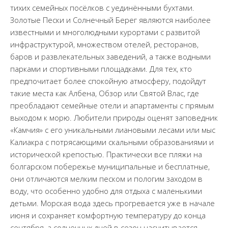
тихих семейных посёлков с уединёнными бухтами.
Золотые Пески и Солнечный Берег являются наиболее
известными и многолюдными курортами с развитой
инфраструктурой, множеством отелей, ресторанов,
баров и развлекательных заведений, а также водными
парками и спортивными площадками. Для тех, кто
предпочитает более спокойную атмосферу, подойдут
такие места как Албена, Обзор или Святой Влас, где
преобладают семейные отели и апартаменты с прямым
выходом к морю. Любители природы оценят заповедник
«Камчия» с его уникальными лиановыми лесами или мыс
Калиакра с потрясающими скальными образованиями и
исторической крепостью. Практически все пляжи на
болгарском побережье муниципальные и бесплатные,
они отличаются мелким песком и пологим заходом в
воду, что особенно удобно для отдыха с маленькими
детьми. Морская вода здесь прогревается уже в начале
июня и сохраняет комфортную температуру до конца
сентября, а солнечных дней в сезон насчитывается