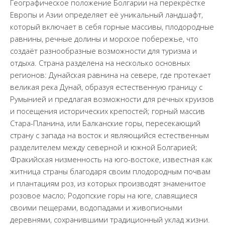
Географическое положение Болгарии на перекрёстке
Европы и Азии определяет её уникальный ландшафт,
который включает в себя горные массивы, плодородные
равнины, речные долины и морское побережье, что
создаёт разнообразные возможности для туризма и
отдыха. Страна разделена на несколько основных
регионов: Дунайская равнина на севере, где протекает
великая река Дунай, образуя естественную границу с
Румынией и предлагая возможности для речных круизов
и посещения исторических крепостей; горный массив
Стара-Планина, или Балканские горы, пересекающий
страну с запада на восток и являющийся естественным
разделителем между северной и южной Болгарией;
Фракийская низменность на юго-востоке, известная как
житница страны благодаря своим плодородным почвам
и плантациям роз, из которых производят знаменитое
розовое масло; Родопские горы на юге, славящиеся
своими пещерами, водопадами и живописными
деревнями, сохранившими традиционный уклад жизни.