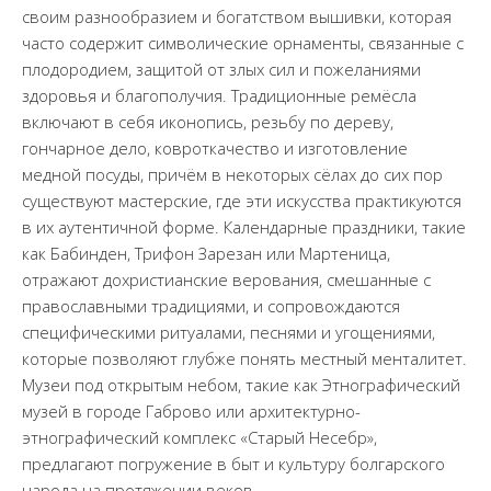
своим разнообразием и богатством вышивки, которая
часто содержит символические орнаменты, связанные с
плодородием, защитой от злых сил и пожеланиями
здоровья и благополучия. Традиционные ремёсла
включают в себя иконопись, резьбу по дереву,
гончарное дело, ковроткачество и изготовление
медной посуды, причём в некоторых сёлах до сих пор
существуют мастерские, где эти искусства практикуются
в их аутентичной форме. Календарные праздники, такие
как Бабинден, Трифон Зарезан или Мартеница,
отражают дохристианские верования, смешанные с
православными традициями, и сопровождаются
специфическими ритуалами, песнями и угощениями,
которые позволяют глубже понять местный менталитет.
Музеи под открытым небом, такие как Этнографический
музей в городе Габрово или архитектурно-
этнографический комплекс «Старый Несебр»,
предлагают погружение в быт и культуру болгарского
народа на протяжении веков.