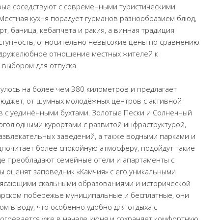
орые соседствуют с современными туристическими
Местная кухня порадует гурманов разнообразием блюд,
т, баница, кебапчета и ракия, а винная традиция
оступность, относительно невысокие цены по сравнению
 дружелюбное отношение местных жителей к
выбором для отпуска.
лось на более чем 380 километров и предлагает
бюджет, от шумных молодёжных центров с активной
в с уединёнными бухтами. Золотые Пески и Солнечный
оголюдными курортами с развитой инфраструктурой,
азвлекательных заведений, а также водными парками и
дпочитает более спокойную атмосферу, подойдут такие
 где преобладают семейные отели и апартаменты с
 оценят заповедник «Камчия» с его уникальными
рясающими скальными образованиями и исторической
гарском побережье муниципальные и бесплатные, они
м в воду, что особенно удобно для отдыха с
рогревается уже в начале июня и сохраняет комфортную