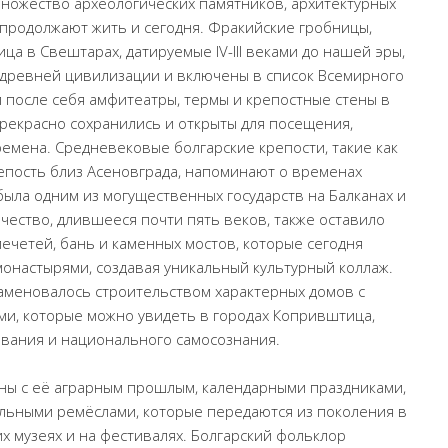
 множество археологических памятников, архитектурных
 продолжают жить и сегодня. Фракийские гробницы,
ца в Свештарах, датируемые IV-III веками до нашей эры,
древней цивилизации и включены в список Всемирного
 после себя амфитеатры, термы и крепостные стены в
прекрасно сохранились и открыты для посещения,
емена. Средневековые болгарские крепости, такие как
епость близ Асеновграда, напоминают о временах
 была одним из могущественных государств на Балканах и
чество, длившееся почти пять веков, также оставило
мечетей, бань и каменных мостов, которые сегодня
онастырями, создавая уникальный культурный коллаж.
знаменовалось строительством характерных домов с
и, которые можно увидеть в городах Копривштица,
ования и национального самосознания.
аны с её аграрным прошлым, календарными праздниками,
альными ремёслами, которые передаются из поколения в
х музеях и на фестивалях. Болгарский фольклор