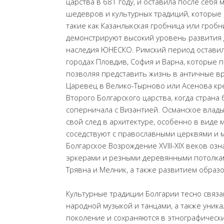
царства в 681 году, и оставила после себя
шедевров и культурных традиций, которые
такие как Казанлыкская гробница или гробни
демонстрируют высокий уровень развития 
наследия ЮНЕСКО. Римский период оставил
городах Пловдив, София и Варна, которые 
позволяя представить жизнь в античные вр
Царевец в Велико-Тырново или Асенова кр
Второго Болгарского царства, когда страна
соперничала с Византией. Османское влады
свой след в архитектуре, особенно в виде 
соседствуют с православными церквями и м
Болгарское Возрождение XVIII-XIX веков о
эркерами и резными деревянными потолкам
Трявна и Мелник, а также развитием образ
Культурные традиции Болгарии тесно связ
народной музыкой и танцами, а также уник
поколение и сохраняются в этнографически