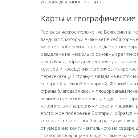
условия для зимнего спорта.
Карты и географические
Географическое положение Болгарии на пе
ландшафт, который включает в себя горны
морское побережье, что создаёт разнообра
разделена на несколько основных регионов
река Дунай, образуя естественную границу
круизов и посещения исторических крепост
пересекающий страну с запада на восток 
северной и южной Болгарией; Фракийская н
страны благодаря своим плодородным почва
знаменитое розовое масло; Родопские гор
живописными деревнями, сохранившими тр
восточное побережье Болгарии, образуя м
которые стали основой для развития пляжн
от умеренно континентального на севере 
позволяет выращивать здесь самые разные 