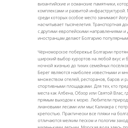
византийские и османские памятники, кот
комплексами и развитой инфраструктурой. 
среди которых особое место занимают йогур
насчитывает тысячелетия. Транспортная д
с другими европейскими направлениями и
иностранцам делают Болгарию популярным 
Чёрноморское побережье Болгарии протяну
широкий выбор курортов на любой вкус и 
ночной жизнью до тихих семейных посёлко
Берег являются наиболее известными и мн
множеством отелей, ресторанов, баров и р
спортивными площадками. Для тех, кто пре
места как Албена, Обзор или Святой Влас,
прямым выходом к морю. Любители природы
лиановыми лесами или мыс Калиакра с пот
крепостью. Практически все пляжи на бол
отличаются мелким песком и пологим заходо
маленькими детьми. Морская вода здесь п