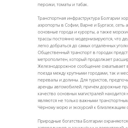
персики, томаты и табак.
Транспортная инфраструктура Болгарии хо
аэропорты в Софии, Варне и Бургасе, сеть
основные города и курорты, а также морс
трассы постоянно модернизируются, что д
легко добраться до самых отдалённых угол
Общественный транспорт в городах предста
метрополитен, который продолжает расшир
Железнодорожное сообщение охватывает в
поезда между крупными городами, так и м
перевалы и долины. Для туристов, предпоч
аренды автомобилей, причём дорожные пра
качество основных магистралей находится 
являются не только важными транспортными
Чёрному морю и экскурсий к близлежащим 
Природные богатства Болгарии охраняются
заповедников и защищённых территорий, к