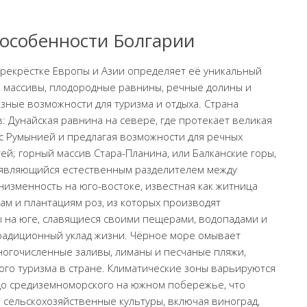
 особенности Болгарии
рекрёстке Европы и Азии определяет её уникальный
е массивы, плодородные равнины, речные долины и
зные возможности для туризма и отдыха. Страна
: Дунайская равнина на севере, где протекает великая
 с Румынией и предлагая возможности для речных
ей; горный массив Стара-Планина, или Балканские горы,
и являющийся естественным разделителем между
изменность на юго-востоке, известная как житница
м и плантациям роз, из которых производят
ы на юге, славящиеся своими пещерами, водопадами и
адиционный уклад жизни. Чёрное море омывает
ногочисленные заливы, лиманы и песчаные пляжи,
ого туризма в стране. Климатические зоны варьируются
до средиземноморского на южном побережье, что
сельскохозяйственные культуры, включая виноград,