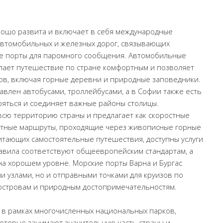
рошо развита и включает в себя международные
 автомобильных и железных дорог, связывающих
кие порты для паромного сообщения. Автомобильные
елает путешествие по стране комфортным и позволяет
ков, включая горные деревни и природные заповедники.
влен автобусами, троллейбусами, а в Софии также есть
яться и соединяет важные районы столицы.
сю территорию страны и предлагает как скоростные
естные маршруты, проходящие через живописные горные
итающих самостоятельные путешествия, доступны услуги
вила соответствуют общеевропейским стандартам, а
на хорошем уровне. Морские порты Варна и Бургас
 узлами, но и отправными точками для круизов по
островам и природным достопримечательностям.
 в рамках многочисленных национальных парков,
оторые занимают значительную часть страны и