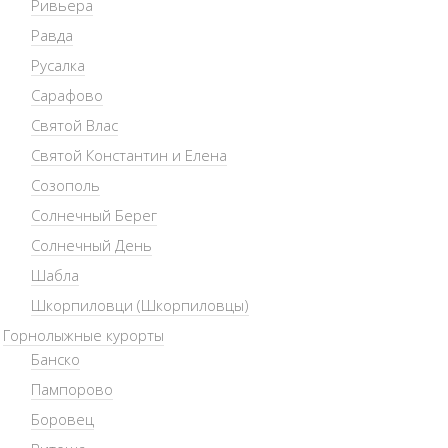
Ривьера
Равда
Русалка
Сарафово
Святой Влас
Святой Константин и Елена
Созополь
Солнечный Берег
Солнечный День
Шабла
Шкорпиловци (Шкорпиловцы)
Горнолыжные курорты
Банско
Пампорово
Боровец