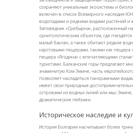
сохраняют уникальные экосистемы и биоло
включён в список Всемирного наследия ЮН
водопадами и редкими видами растений и ж
Заповедник «Сребырна», расположенный на
орнитологическим объектом, где гнездятся 
малый баклан, а также обитают редкие вод
карстовыми пещерами, такими как пещера 
пещера «Ягодина» с впечатляющими стала
туристами. Балканские горы предлагают мн
знаменитую Ком-Эмине, часть европейского
позволяет насладиться панорамными видам
имеет свои природные достопримечательнос
островами из водных лилий или мыс Эмине,
драматические пейзажи.
Историческое наследие и к
История Болгарии насчитывает более трина