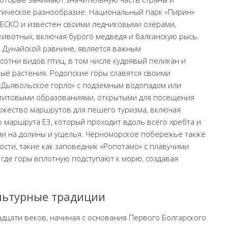
гическое разнообразие. Национальный парк «Пирин»
ЕСКО и известен своими ледниковыми озёрами,
ивотных, включая бурого медведя и балканскую рысь.
 Дунайской равнине, является важным
сотни видов птиц, в том числе кудрявый пеликан и
ные растения. Родопские горы славятся своими
«Дьявольское горло» с подземным водопадом или
ктитовыми образованиями, открытыми для посещения
ожество маршрутов для пешего туризма, включая
 маршрута E3, который проходит вдоль всего хребта и
и на долины и ущелья. Чёрноморское побережье также
ти, такие как заповедник «Ропотамо» с плавучими
 где горы вплотную подступают к морю, создавая
ультурные традиции
дцати веков, начиная с основания Первого Болгарского