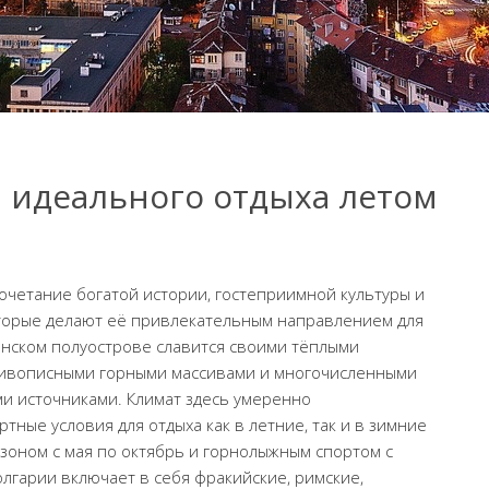
я идеального отдыха летом
очетание богатой истории, гостеприимной культуры и
торые делают её привлекательным направлением для
канском полуострове славится своими тёплыми
живописными горными массивами и многочисленными
и источниками. Климат здесь умеренно
ные условия для отдыха как в летние, так и в зимние
зоном с мая по октябрь и горнолыжным спортом с
олгарии включает в себя фракийские, римские,