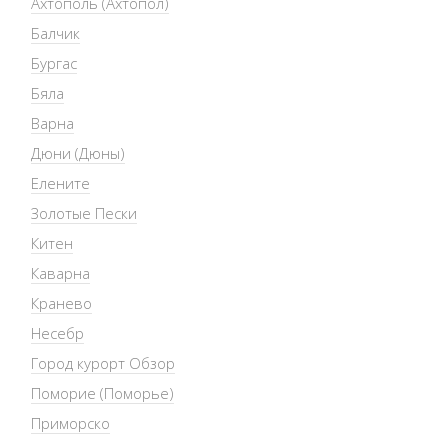
Ахтополь (Ахтопол)
Балчик
Бургас
Бяла
Варна
Дюни (Дюны)
Елените
Золотые Пески
Китен
Каварна
Кранево
Несебр
Город курорт Обзор
Поморие (Поморье)
Приморско