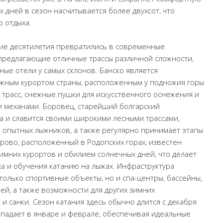
х дней в сезон насчитывается более двухсот, что
о отдыха.
ие десятилетия превратились в современные
предлагающие отличные трассы различной сложности,
е отели у самых склонов. Банско является
жным курортом страны, расположенным у подножия горы
 трасс, снежные пушки для искусственного оснежения и
 механами. Боровец, старейший болгарский
ла и славится своими широкими лесными трассами,
я опытных лыжников, а также регулярно принимает этапы
рово, расположенный в Родопских горах, известен
имних курортов и обилием солнечных дней, что делает
а и обучения катанию на лыжах. Инфраструктура
только спортивные объекты, но и спа-центры, бассейны,
ей, а также возможности для других зимних
 и санки. Сезон катания здесь обычно длится с декабря
ыпадает в январе и феврале, обеспечивая идеальные