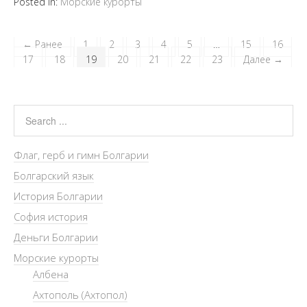
Posted in:
Морские курорты
← Ранее
1
2
3
4
5
…
15
16
17
18
19
20
21
22
23
Далее →
Флаг, герб и гимн Болгарии
Болгарский язык
История Болгарии
София история
Деньги Болгарии
Морские курорты
Албена
Ахтополь (Ахтопол)