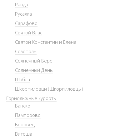
Равда
Русалка
Сарафово
Святой Влас
Святой Константин и Елена
Созополь
Солнечный Берег
Солнечный День
Шабла
Шкорпиловци (Шкорпиловцы)
Горнолыжные курорты
Банско
Пампорово
Боровец
Витоша