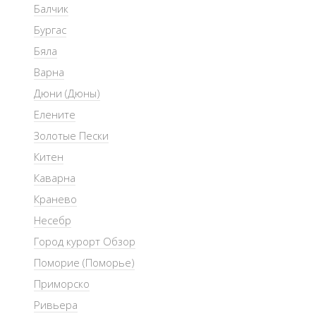
Балчик
Бургас
Бяла
Варна
Дюни (Дюны)
Елените
Золотые Пески
Китен
Каварна
Кранево
Несебр
Город курорт Обзор
Поморие (Поморье)
Приморско
Ривьера