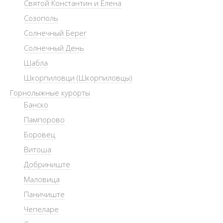
Святой Константин и Елена
Созополь
Солнечный Берег
Солнечный День
Шабла
Шкорпиловци (Шкорпиловцы)
Горнолыжные курорты
Банско
Пампорово
Боровец
Витоша
Добриниште
Маловица
Паничиште
Чепеларе