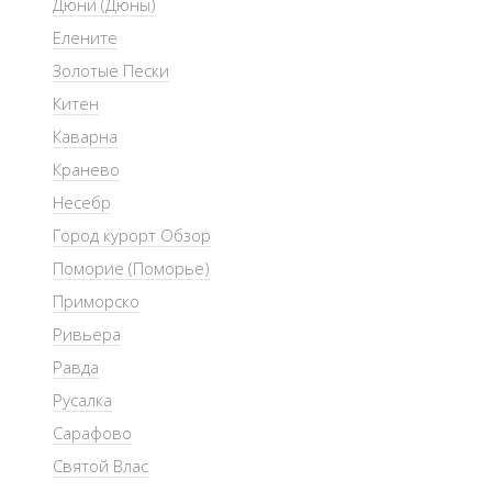
Дюни (Дюны)
Елените
Золотые Пески
Китен
Каварна
Кранево
Несебр
Город курорт Обзор
Поморие (Поморье)
Приморско
Ривьера
Равда
Русалка
Сарафово
Святой Влас