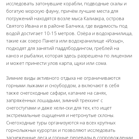
исследовать затонувшие корабли, подводные скалы и
богатую морскую фауну, причём лучшие места для
погружений находятся возле мыса Калиакра, острова
Святого Ивана и в районе Балчика, где видимость под
водой достигает 10-15 метров. Озёра и водохранилища,
такие как озеро Панега или водохранилище «Искыр»,
подходят для занятий паддлбордингом, греблей на
каноэ и рыбалки, которая здесь разрешена по лицензии
и может принести улов карпа, щуки или сома.
Зимние виды активного отдыха не ограничиваются
горными лыжами и сноубордом, а включают в себя
также снегоходные сафари, катание на санях,
запряжённых лошадьми, зимний треккинг с
снегоступами и даже хели-ски для тех, кто ищет
экстремальные ощущения и нетронутые склоны.
Снегоходные туры организуются на всех крупных
горнолыжных курортах и позволяют исследовать
заснеженные леса и горные перевалы в сопровождении