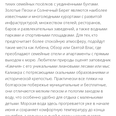
тихих семейных посёлков с уединёнными бухтами.
Золотые Пески и Солнечный Берег являются наиболее
известными и многолюдными курортами с развитой
инфраструктурой, множеством отелей, ресторанов,
баров и развлекательных заведений, а также водными
парками и спортивными площадками. Для тех, кто
предпочитает более спокойную атмосферу, подойдут
такие места как Албена, Обзор или Святой Влас, где
преобладают семейные отели и апартаменты с прямым
выходом к морю. Любители природы оценят заповедник
«Камчия» с его уникальными лиановыми лесами или мыс
Калиакра с потрясающими скальными образованиями и
исторической крепостью. Практически все пляжи на
болгарском побережье муниципальные и бесплатные,
они отличаются мелким песком и пологим заходом в
воду, что особенно удобно для отдыха с маленькими
детьми. Морская вода здесь прогревается уже в начале
июня и сохраняет комфортную температуру до конца
сентября, а солнечных дней в сезон насчитывается