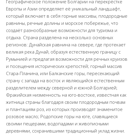
Географическое положение Болгарии на перекрёстке
Европы и Азии определяет её уникальный ландшафт,
который включает в себя горные массивы, плодородные
равнины, речные долины и морское побережье, что
создаёт разнообразные возможности для туризма и
отдыха. Страна разделена на несколько основных
регионов: Дунайская равнина на севере, где протекает
великая река Дунай, образуя естественную границу с
Румынией и предлагая возможности для речных круизов
и посещения исторических крепостей; горный массив
Стара-Планина, или Балканские горы, пересекающий
страну с запада на восток и являющийся естественным
разделителем между северной и южной Болгарией;
Фракийская низменность на юго-востоке, известная как
житница страны благодаря своим плодородным почвам
и плантациям роз, из которых производят знаменитое
розовое масло; Родопские горы на юге, славящиеся
своими пещерами, водопадами и живописными
деревнями, сохранившими традиционный уклад жизни.