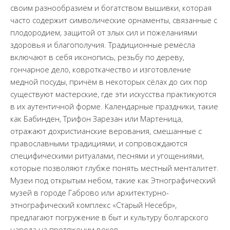
своим разнообразием и богатством вышивки, которая
часто содержит символические орнаменты, связанные с
плодородием, защитой от злых сил и пожеланиями
здоровья и благополучия. Традиционные ремёсла
включают в себя иконопись, резьбу по дереву,
гончарное дело, ковроткачество и изготовление
медной посуды, причём в некоторых сёлах до сих пор
существуют мастерские, где эти искусства практикуются
в их аутентичной форме. Календарные праздники, такие
как Бабинден, Трифон Зарезан или Мартеница,
отражают дохристианские верования, смешанные с
православными традициями, и сопровождаются
специфическими ритуалами, песнями и угощениями,
которые позволяют глубже понять местный менталитет.
Музеи под открытым небом, такие как Этнографический
музей в городе Габрово или архитектурно-
этнографический комплекс «Старый Несебр»,
предлагают погружение в быт и культуру болгарского
народа на протяжении веков.