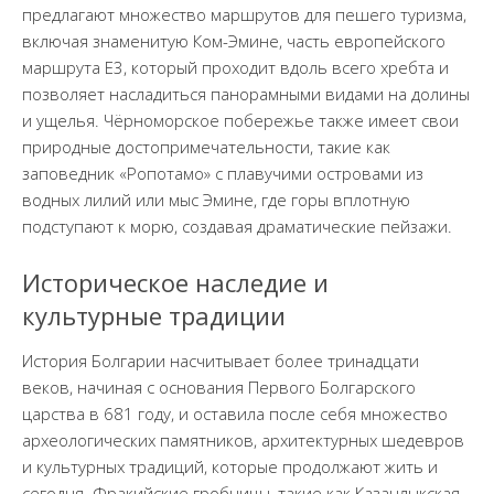
предлагают множество маршрутов для пешего туризма,
включая знаменитую Ком-Эмине, часть европейского
маршрута E3, который проходит вдоль всего хребта и
позволяет насладиться панорамными видами на долины
и ущелья. Чёрноморское побережье также имеет свои
природные достопримечательности, такие как
заповедник «Ропотамо» с плавучими островами из
водных лилий или мыс Эмине, где горы вплотную
подступают к морю, создавая драматические пейзажи.
Историческое наследие и
культурные традиции
История Болгарии насчитывает более тринадцати
веков, начиная с основания Первого Болгарского
царства в 681 году, и оставила после себя множество
археологических памятников, архитектурных шедевров
и культурных традиций, которые продолжают жить и
сегодня. Фракийские гробницы, такие как Казанлыкская