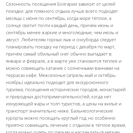
Сезонность посещения Болгарии зависит от целей
поездки: для пляжного отдыха лучше всего подходят
месяцы с июня по сентябрь, когда море тёплое, а
солнце светит почти каждый день, причём июнь и
сентябрь менее жаркие и многолюдные, чем июль и
август. Любителям горных лыж и сноуборда следует
планировать поездку на период с декабря по март,
причём самый обильный снег обычно выпадает в
январе и феврале, а в марте уже становится теплее и
можно совмещать катание с солнечными ваннами на
террасах кафе. Межсезонье (апрель-май и октябрь-
ноябрь) идеально подходит для экскурсионного
туризма, посещения исторических городов, монастырей
и природных достопримечательностей, когда нет
изнуряющей жары и толп туристов, а цены на жильё и
транспорт значительно ниже. Бальнеологические
курорты можно посещать круглый год, но особенно
приятно совмещать лечение с отдыхом в тёплое время,
когда можно гулять по паркам и наслаждаться мягким